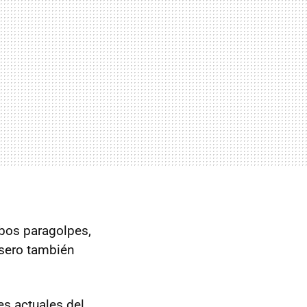
mbos paragolpes,
rasero también
s actuales del