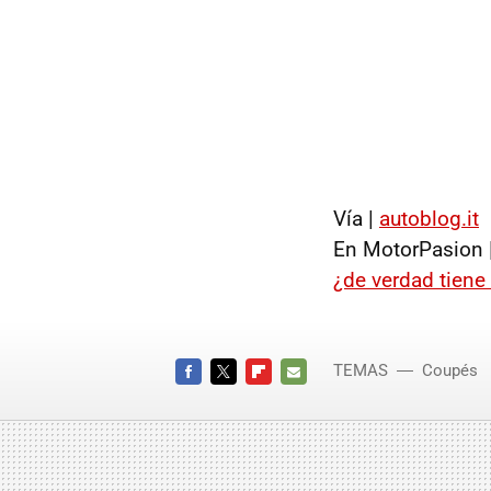
Vía |
autoblog.it
En MotorPasion 
¿de verdad tiene 
TEMAS
Coupés
FACEBOOK
TWITTER
FLIPBOARD
E-
MAIL