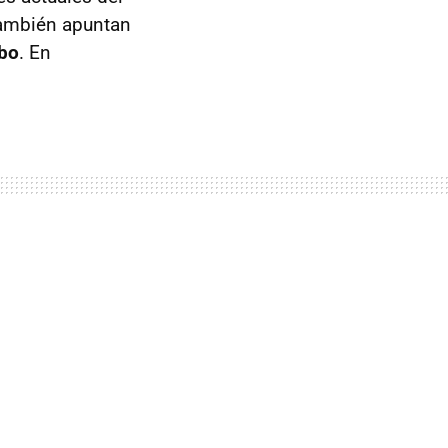
también apuntan
rbo
. En