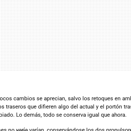
pocos cambios se aprecian, salvo los retoques en a
s traseros que difieren algo del actual y el portón t
iado. Lo demás, todo se conserva igual que ahora.
nes no
varía
varían, conservándose los dos propulsore