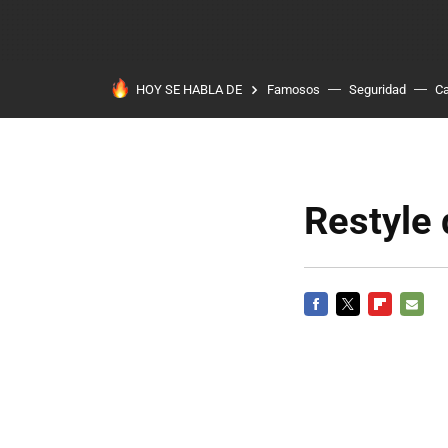
HOY SE HABLA DE
Famosos
Seguridad
Ca
Restyle 
FACEBOOK
TWITTER
FLIPBOARD
E-
MAIL