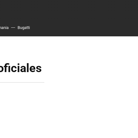
mania
Bugatti
oficiales