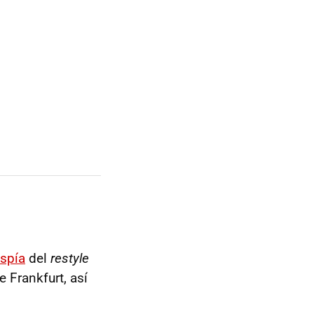
espía
del
restyle
 Frankfurt, así