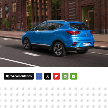
24 comentarios
FACEBOOK
TWITTER
FLIPBOARD
E-
WHATSAPP
MAIL