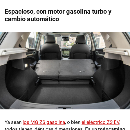
Espacioso, con motor gasolina turbo y
cambio automático
Ya sean
los MG ZS gasolina
, o bien
el eléctrico ZS EV
,
todos tienen idénticas dimensiones. Es un
todocamino