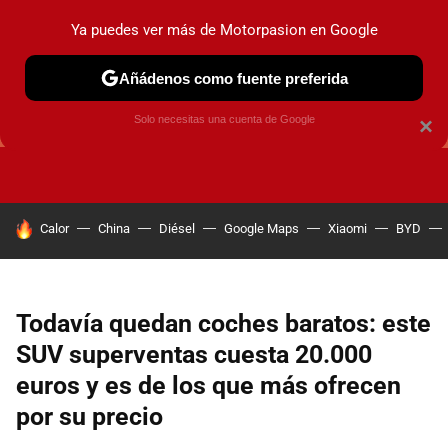
Ya puedes ver más de Motorpasion en Google
Añádenos como fuente preferida
GUÍAS DE COMPRA
OFERTAS DE COCHES
CONSEJOS
Solo necesitas una cuenta de Google
×
HOY SE HABLA DE
Calor
China
Diésel
Google Maps
Xiaomi
BYD
Todavía quedan coches baratos: este
SUV superventas cuesta 20.000
euros y es de los que más ofrecen
por su precio