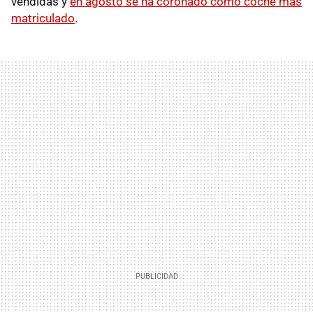
vendidas y
en agosto se ha coronado como coche más
matriculado
.