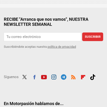
RECIBE "Arranca que nos vamos", NUESTRA
NEWSLETTER SEMANAL
SUSCRIBIR
Suscribiéndote aceptas nuestra
política de privacidad
Síguenos
Twit
Fac
Yout
Inst
Tele
RSS
Flip
Tikt
ter
ebo
ube
agra
gra
boar
ok
ok
m
m
d
En Motorpasión hablamos de...