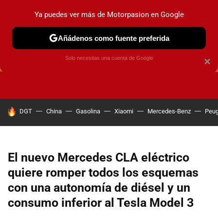
Ya puedes ver más de Motorpasion en Google
Añádenos como fuente preferida
GUÍAS DE COMPRA
OFERTAS DE COCHES
CONSEJOS
Solo necesitas una cuenta de Google
×
HOY SE HABLA DE
DGT
China
Gasolina
Xiaomi
Mercedes-Benz
Peug
El nuevo Mercedes CLA eléctrico
quiere romper todos los esquemas
con una autonomía de diésel y un
consumo inferior al Tesla Model 3