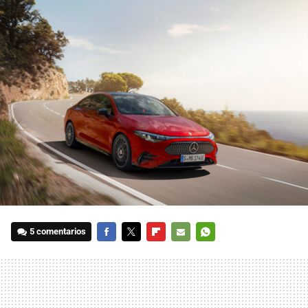
5 comentarios
FACEBOOK
TWITTER
FLIPBOARD
E-
WHATSAPP
MAIL