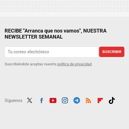
RECIBE "Arranca que nos vamos", NUESTRA
NEWSLETTER SEMANAL
SUSCRIBIR
Suscribiéndote aceptas nuestra
política de privacidad
Síguenos
Twit
Fac
Yout
Inst
Tele
RSS
Flip
Tikt
ter
ebo
ube
agra
gra
boar
ok
ok
m
m
d