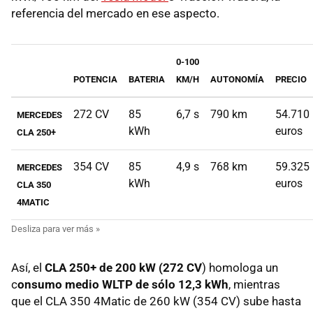
referencia del mercado en ese aspecto.
0-100
POTENCIA
BATERIA
KM/H
AUTONOMÍA
PRECIO
272 CV
85
6,7 s
790 km
54.710
MERCEDES
kWh
euros
CLA 250+
354 CV
85
4,9 s
768 km
59.325
MERCEDES
kWh
euros
CLA 350
4MATIC
Así, el
CLA 250+ de 200 kW (272 CV
) homologa un
c
onsumo medio WLTP de sólo 12,3 kWh
, mientras
que el CLA 350 4Matic de 260 kW (354 CV) sube hasta