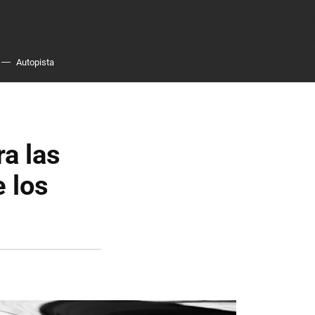
Autopista
ra las
e los