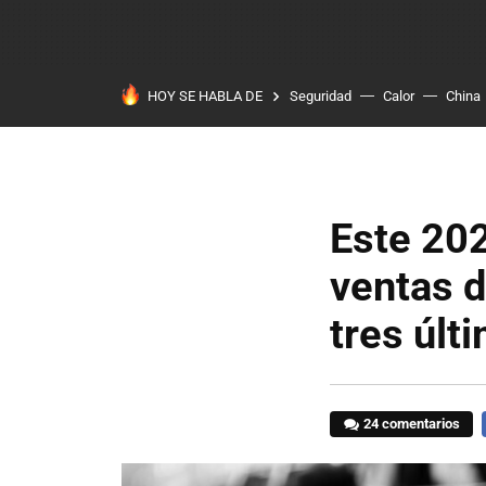
HOY SE HABLA DE
Seguridad
Calor
China
Este 202
ventas d
tres últ
24 comentarios