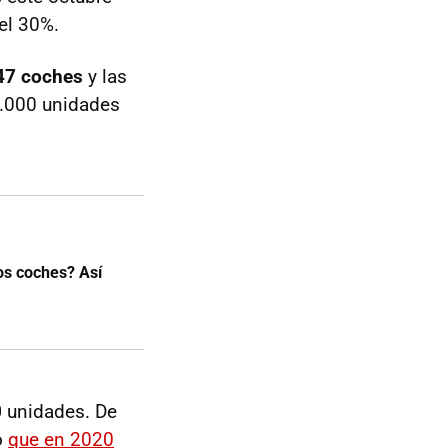
 el 30%.
47 coches
y las
0.000 unidades
os coches? Así
0
unidades. De
o
que en 2020