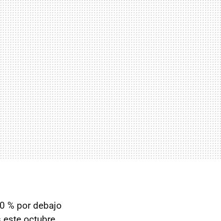
40 % por debajo
 este octubre