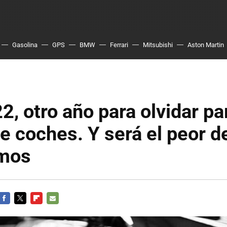
Gasolina
GPS
BMW
Ferrari
Mitsubishi
Aston Martin
2, otro año para olvidar pa
e coches. Y será el peor d
imos
FACEBOOK
TWITTER
FLIPBOARD
E-
MAIL