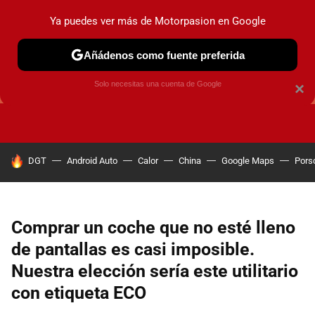
Ya puedes ver más de Motorpasion en Google
Añádenos como fuente preferida
GUÍAS DE COMPRA
OFERTAS DE COCHES
CONSEJOS
Solo necesitas una cuenta de Google
×
HOY SE HABLA DE
DGT
Android Auto
Calor
China
Google Maps
Pors
Comprar un coche que no esté lleno
de pantallas es casi imposible.
Nuestra elección sería este utilitario
con etiqueta ECO