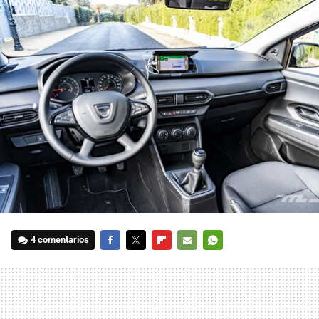
4 comentarios
FACEBOOK
TWITTER
FLIPBOARD
E-
WHATSAPP
MAIL