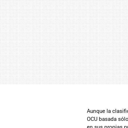
Aunque la clasif
OCU basada sólo
en sus propias p