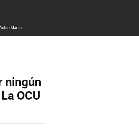
Aston Martin
r ningún
. La OCU