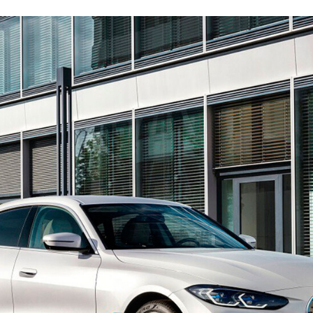
ACEBOOK
TWITTER
FLIPBOARD
E-
MAIL