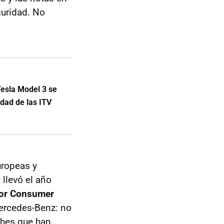
guridad. No
Tesla Model 3 se
idad de las ITV
uropeas y
llevó el año
or Consumer
Mercedes-Benz: no
ches que han