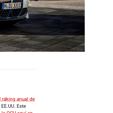
l ráking anual de
 EE.UU. Este