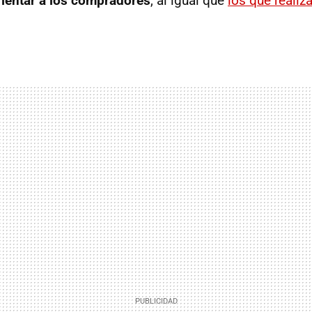
rientar a los compradores
, al igual que
los que realiz