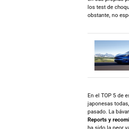
los test de choq
obstante, no esp
En el TOP 5 de e
japonesas todas
pasado.
La bávar
Reports y recom
ha sido la peor 