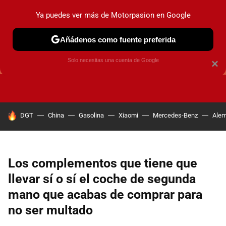
Ya puedes ver más de Motorpasion en Google
Añádenos como fuente preferida
GUÍAS DE COMPRA
OFERTAS DE COCHES
CONSEJOS
Solo necesitas una cuenta de Google
×
HOY SE HABLA DE
DGT
China
Gasolina
Xiaomi
Mercedes-Benz
Alem
Los complementos que tiene que
llevar sí o sí el coche de segunda
mano que acabas de comprar para
no ser multado