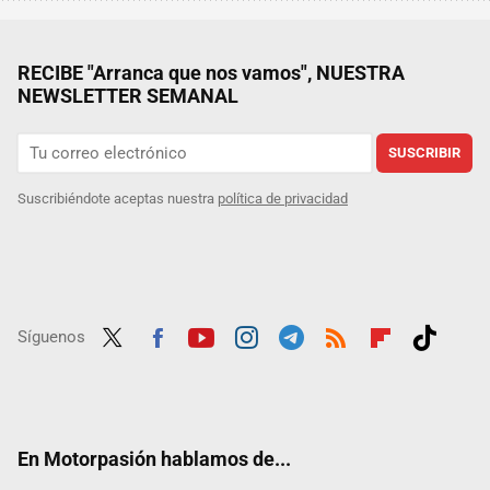
RECIBE "Arranca que nos vamos", NUESTRA
NEWSLETTER SEMANAL
SUSCRIBIR
Suscribiéndote aceptas nuestra
política de privacidad
Síguenos
Twit
Fac
Yout
Inst
Tele
RSS
Flip
Tikt
ter
ebo
ube
agra
gra
boar
ok
ok
m
m
d
En Motorpasión hablamos de...