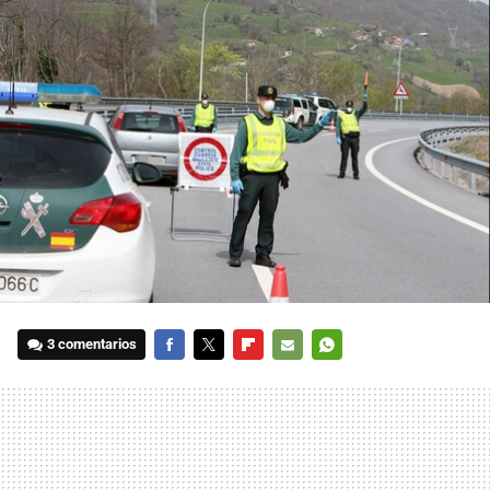
3 comentarios
FACEBOOK
TWITTER
FLIPBOARD
E-
WHATSAPP
MAIL