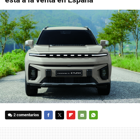
2 comentarios
FACEBOOK
TWITTER
FLIPBOARD
E-
WHATSAPP
MAIL