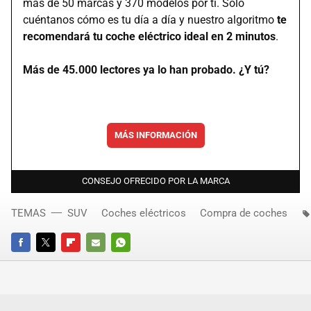
más de 50 marcas y 370 modelos por ti. Solo
cuéntanos cómo es tu día a día y nuestro algoritmo
te
recomendará tu coche eléctrico ideal en 2 minutos
.
Más de 45.000 lectores ya lo han probado. ¿Y tú?
MÁS INFORMACIÓN
CONSEJO OFRECIDO POR LA MARCA
TEMAS
SUV
Coches eléctricos
Compra de coches
FACEBOOK
TWITTER
FLIPBOARD
E-
WHATSAPP
MAIL