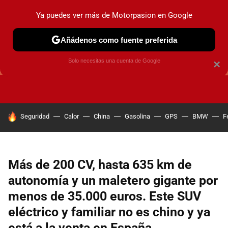
Ya puedes ver más de Motorpasion en Google
Añádenos como fuente preferida
GUÍAS DE COMPRA
OFERTAS DE COCHES
CONSEJOS
Solo necesitas una cuenta de Google
×
HOY SE HABLA DE
Seguridad
Calor
China
Gasolina
GPS
BMW
F
Más de 200 CV, hasta 635 km de
autonomía y un maletero gigante por
menos de 35.000 euros. Este SUV
eléctrico y familiar no es chino y ya
está a la venta en España