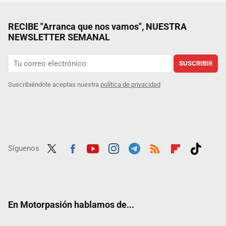
RECIBE "Arranca que nos vamos", NUESTRA
NEWSLETTER SEMANAL
SUSCRIBIR
Suscribiéndote aceptas nuestra
política de privacidad
Síguenos
Twit
Fac
Yout
Inst
Tele
RSS
Flip
Tikt
ter
ebo
ube
agra
gra
boar
ok
ok
m
m
d
En Motorpasión hablamos de...