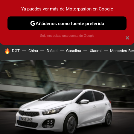
Ya puedes ver más de Motorpasion en Google
PRUEBAS
COCHES ELÉCTRICOS
OBSERVATORIO
F1
Añádenos como fuente preferida
Solo necesitas una cuenta de Google
×
HOY SE HABLA DE
DGT
China
Diésel
Gasolina
Xiaomi
Mercedes-Be