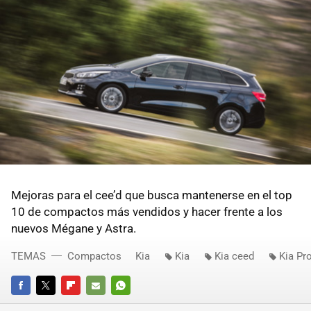
Mejoras para el cee’d que busca mantenerse en el top
10 de compactos más vendidos y hacer frente a los
nuevos Mégane y Astra.
TEMAS
Compactos
Kia
Kia
Kia ceed
Kia Pr
FACEBOOK
TWITTER
FLIPBOARD
E-
WHATSAPP