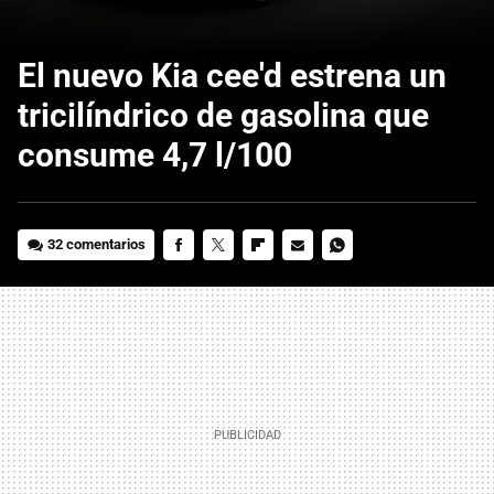
El nuevo Kia cee'd estrena un
tricilíndrico de gasolina que
consume 4,7 l/100
32 comentarios
FACEBOOK
TWITTER
FLIPBOARD
E-
WHATSAPP
MAIL