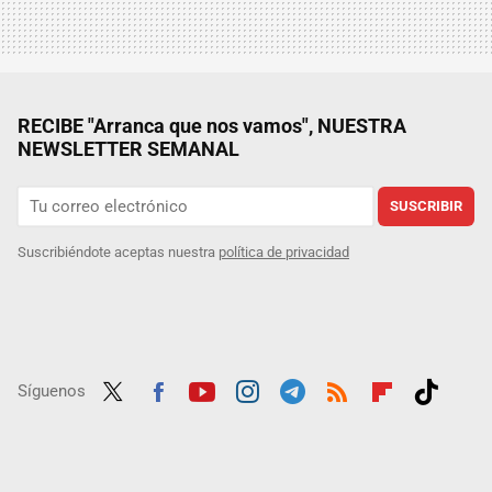
RECIBE "Arranca que nos vamos", NUESTRA
NEWSLETTER SEMANAL
SUSCRIBIR
Suscribiéndote aceptas nuestra
política de privacidad
Síguenos
Twit
Fac
Yout
Inst
Tele
RSS
Flip
Tikt
ter
ebo
ube
agra
gra
boar
ok