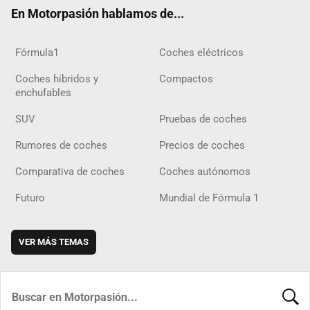
ok
m
m
d
En Motorpasión hablamos de...
Fórmula1
Coches eléctricos
Coches híbridos y
Compactos
enchufables
SUV
Pruebas de coches
Rumores de coches
Precios de coches
Comparativa de coches
Coches autónomos
Futuro
Mundial de Fórmula 1
VER MÁS TEMAS