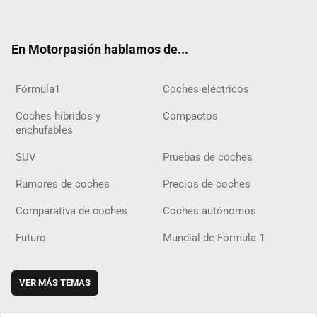
ter
ebo
ube
agra
gra
boar
ok
ok
m
m
d
En Motorpasión hablamos de...
Fórmula1
Coches eléctricos
Coches híbridos y
Compactos
enchufables
SUV
Pruebas de coches
Rumores de coches
Precios de coches
Comparativa de coches
Coches autónomos
Futuro
Mundial de Fórmula 1
VER MÁS TEMAS