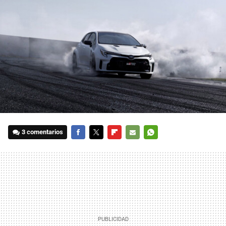
3 comentarios
FACEBOOK
TWITTER
FLIPBOARD
E-
WHATSAPP
MAIL