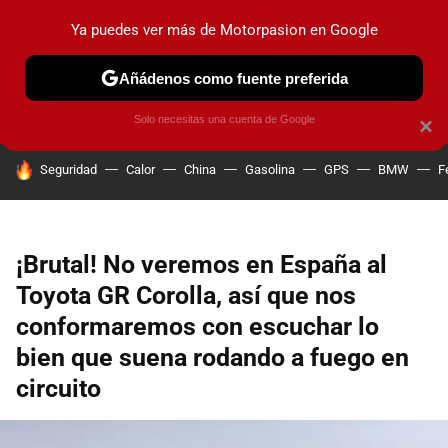
Ya puedes ver más de Motorpasion en Google
PRUEBAS
COCHES ELÉCTRICOS
OBSERVATORIO
F1
Añádenos como fuente preferida
Solo necesitas una cuenta de Google
×
HOY SE HABLA DE
Seguridad
Calor
China
Gasolina
GPS
BMW
F
¡Brutal! No veremos en España al
Toyota GR Corolla, así que nos
conformaremos con escuchar lo
bien que suena rodando a fuego en
circuito