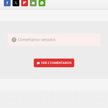
FACEBOOK
TWITTER
FLIPBOARD
E-
WHATSAPP
MAIL
Comentarios cerrados
VER
2 COMENTARIOS