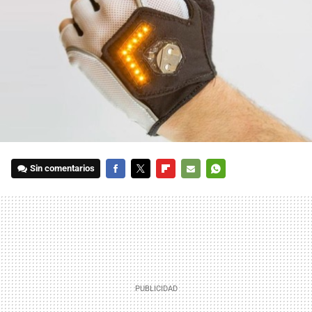
Sin comentarios
FACEBOOK
TWITTER
FLIPBOARD
E-
WHATSAPP
MAIL