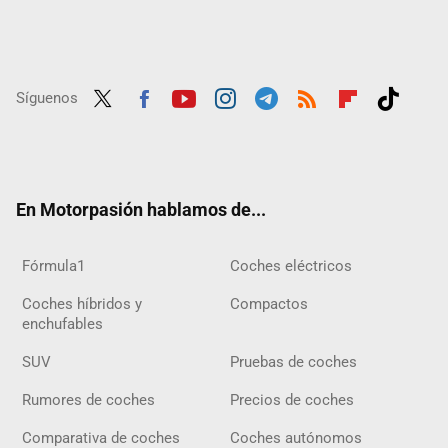
Síguenos
Twit
Fac
Yout
Inst
Tele
RSS
Flip
Tikt
ter
ebo
ube
agra
gra
boar
ok
ok
m
m
d
En Motorpasión hablamos de...
Fórmula1
Coches eléctricos
Coches híbridos y
Compactos
enchufables
SUV
Pruebas de coches
Rumores de coches
Precios de coches
Comparativa de coches
Coches autónomos