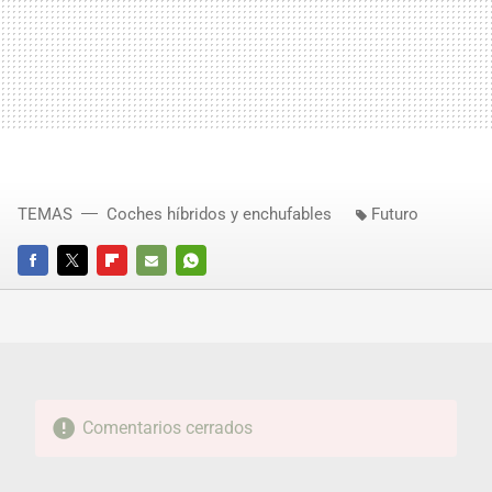
TEMAS
Coches híbridos y enchufables
Futuro
FACEBOOK
TWITTER
FLIPBOARD
E-
WHATSAPP
MAIL
Comentarios cerrados