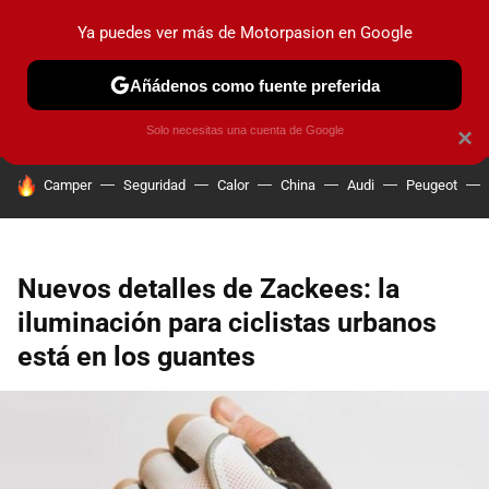
Ya puedes ver más de Motorpasion en Google
PRUEBAS
COCHES ELÉCTRICOS
OBSERVATORIO
F1
Añádenos como fuente preferida
Solo necesitas una cuenta de Google
×
HOY SE HABLA DE
Camper
Seguridad
Calor
China
Audi
Peugeot
Nuevos detalles de Zackees: la
iluminación para ciclistas urbanos
está en los guantes