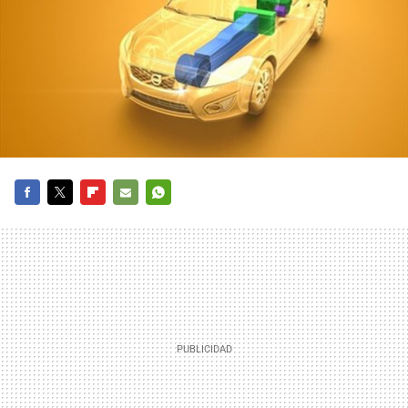
FACEBOOK
TWITTER
FLIPBOARD
E-
WHATSAPP
MAIL