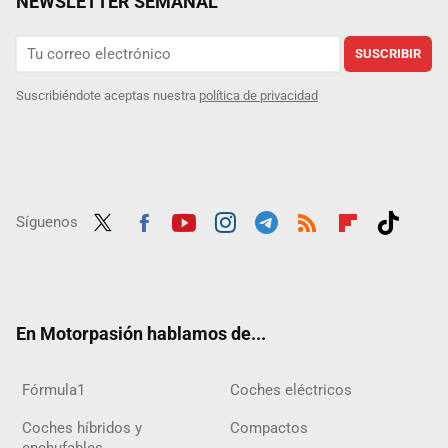
NEWSLETTER SEMANAL
SUSCRIBIR
Suscribiéndote aceptas nuestra
política de privacidad
Síguenos
Twit
Fac
Yout
Inst
Tele
RSS
Flip
Tikt
ter
ebo
ube
agra
gra
boar
ok
ok
m
m
d
En Motorpasión hablamos de...
Fórmula1
Coches eléctricos
Coches híbridos y
Compactos