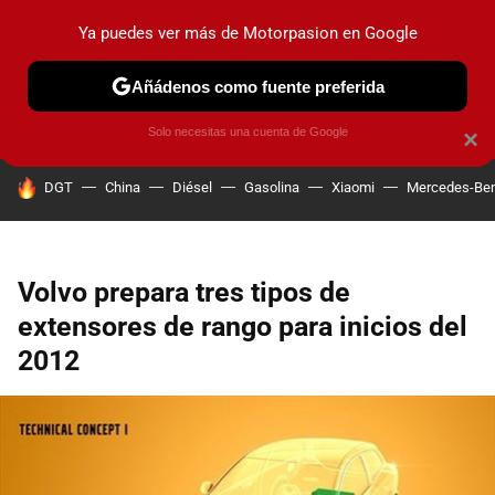
Ya puedes ver más de Motorpasion en Google
PRUEBAS
COCHES ELÉCTRICOS
OBSERVATORIO
F1
Añádenos como fuente preferida
Solo necesitas una cuenta de Google
×
HOY SE HABLA DE
DGT
China
Diésel
Gasolina
Xiaomi
Mercedes-Be
Volvo prepara tres tipos de
extensores de rango para inicios del
2012