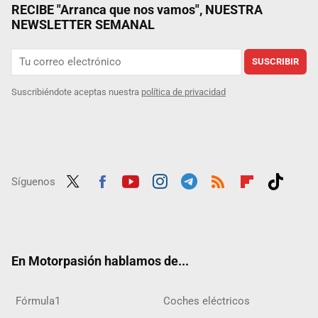
RECIBE "Arranca que nos vamos", NUESTRA
NEWSLETTER SEMANAL
SUSCRIBIR
Suscribiéndote aceptas nuestra
política de privacidad
Síguenos
Twit
Fac
Yout
Inst
Tele
RSS
Flip
Tikt
ter
ebo
ube
agra
gra
boar
ok
ok
m
m
d
En Motorpasión hablamos de...
Fórmula1
Coches eléctricos