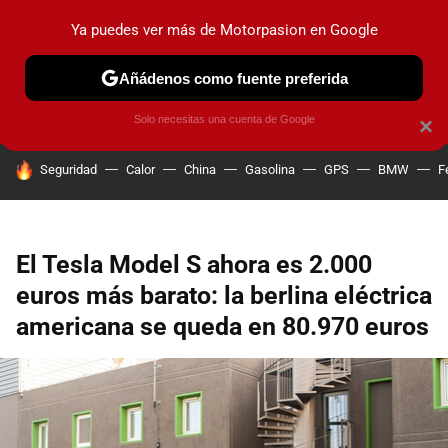
Ya puedes ver más de Motorpasion en Google
PRUEBAS
COCHES ELÉCTRICOS
OBSERVATORIO
F1
Añádenos como fuente preferida
Solo necesitas una cuenta de Google
×
HOY SE HABLA DE
Seguridad
Calor
China
Gasolina
GPS
BMW
F
El Tesla Model S ahora es 2.000
euros más barato: la berlina eléctrica
americana se queda en 80.970 euros