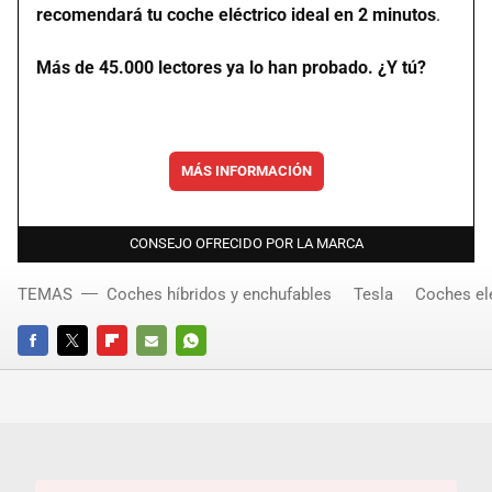
recomendará tu coche eléctrico ideal en 2 minutos
.
Más de 45.000 lectores ya lo han probado. ¿Y tú?
MÁS INFORMACIÓN
CONSEJO OFRECIDO POR LA MARCA
TEMAS
Coches híbridos y enchufables
Tesla
Coches el
FACEBOOK
TWITTER
FLIPBOARD
E-
WHATSAPP
MAIL