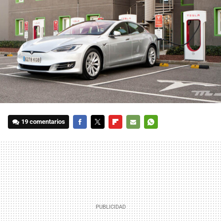
19 comentarios
FACEBOOK
TWITTER
FLIPBOARD
E-
WHATSAPP
MAIL