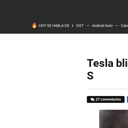
HOY SE HABLA DE
DGT
Android Auto
Calo
Tesla bl
S
27 comentarios