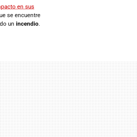
mpacto en sus
ue se encuentre
ndo un
incendio
.