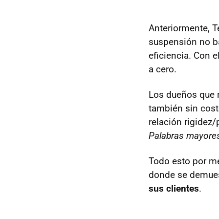
Anteriormente, T
suspensión no ba
eficiencia. Con e
a cero.
Los dueños que no
también sin coste
relación rigidez
Palabras mayore
Todo esto por m
donde se demues
sus clientes
.