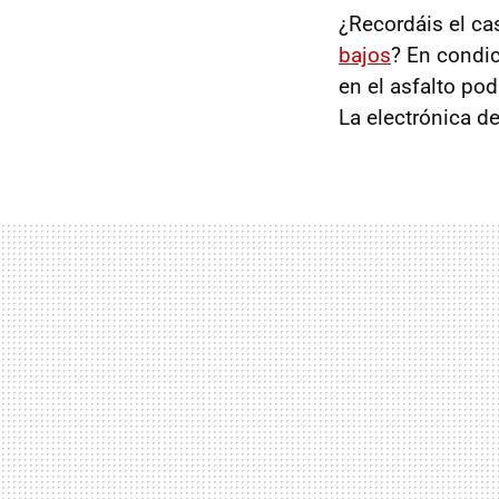
¿Recordáis el ca
bajos
? En condi
en el asfalto pod
La electrónica d