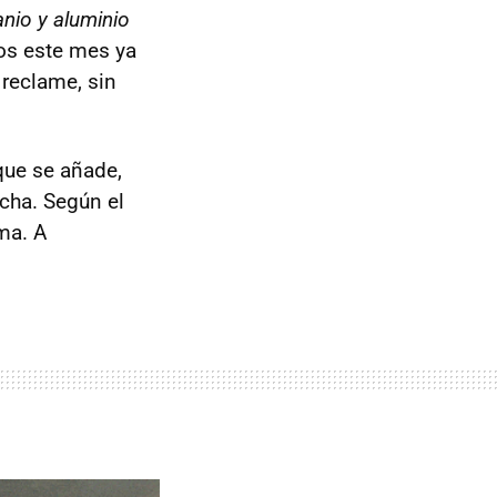
anio y aluminio
os este mes ya
 reclame, sin
que se añade,
cha. Según el
ma. A