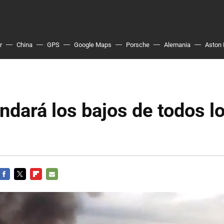
r
China
GPS
Google Maps
Porsche
Alemania
Aston 
indará los bajos de todos 
FACEBOOK
TWITTER
FLIPBOARD
E-
MAIL