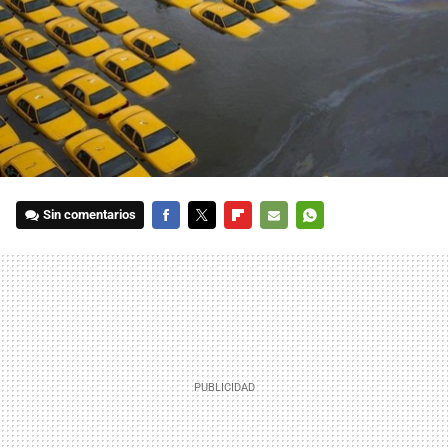
Sin comentarios
FACEBOOK
TWITTER
FLIPBOARD
E-
WHATSAPP
MAIL