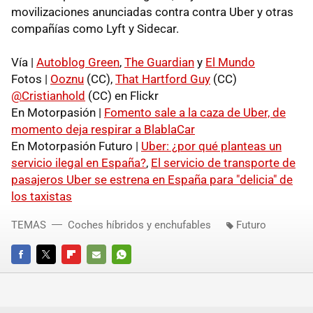
movilizaciones anunciadas contra contra Uber y otras
compañías como Lyft y Sidecar.
Vía |
Autoblog Green
,
The Guardian
y
El Mundo
Fotos |
Ooznu
(CC),
That Hartford Guy
(CC)
@Cristianhold
(CC) en Flickr
En Motorpasión |
Fomento sale a la caza de Uber, de
momento deja respirar a BlablaCar
En Motorpasión Futuro |
Uber: ¿por qué planteas un
servicio ilegal en España?
,
El servicio de transporte de
pasajeros Uber se estrena en España para "delicia" de
los taxistas
TEMAS
Coches híbridos y enchufables
Futuro
FACEBOOK
TWITTER
FLIPBOARD
E-
WHATSAPP
MAIL