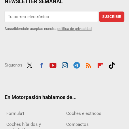
NEWSLETTER SEMANAL
SUSCRIBIR
Suscribiéndote aceptas nuestra
política de privacidad
Síguenos
Twit
Fac
Yout
Inst
Tele
RSS
Flip
Tikt
ter
ebo
ube
agra
gra
boar
ok
ok
m
m
d
En Motorpasión hablamos de...
Fórmula1
Coches eléctricos
Coches híbridos y
Compactos