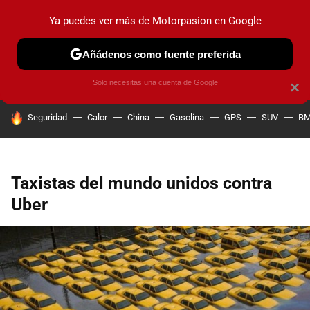
Ya puedes ver más de Motorpasion en Google
PRUEBAS
COCHES ELÉCTRICOS
OBSERVATORIO
F1
Añádenos como fuente preferida
Solo necesitas una cuenta de Google
×
HOY SE HABLA DE
Seguridad
Calor
China
Gasolina
GPS
SUV
B
Taxistas del mundo unidos contra
Uber