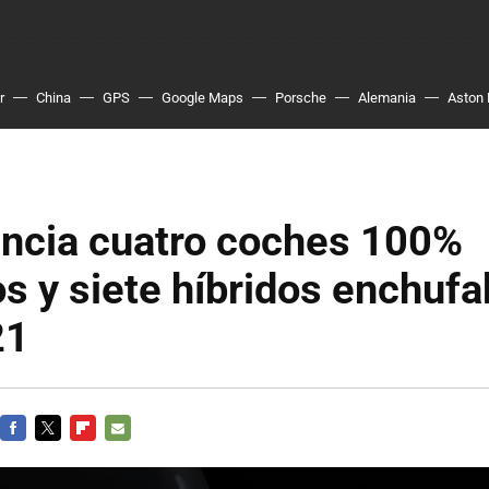
r
China
GPS
Google Maps
Porsche
Alemania
Aston 
ncia cuatro coches 100%
os y siete híbridos enchufa
21
FACEBOOK
TWITTER
FLIPBOARD
E-
MAIL