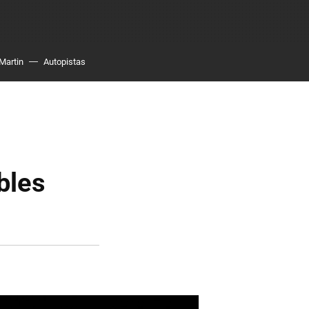
Martin
Autopistas
bles