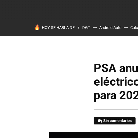
HOY SE HABLA DE
DGT
Android Auto
Calo
PSA anu
eléctric
para 20
Sin comentarios