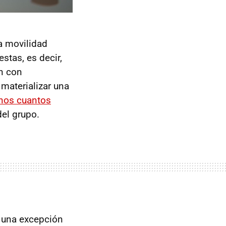
a movilidad
stas, es decir,
n con
materializar una
unos cuantos
del grupo.
 una excepción