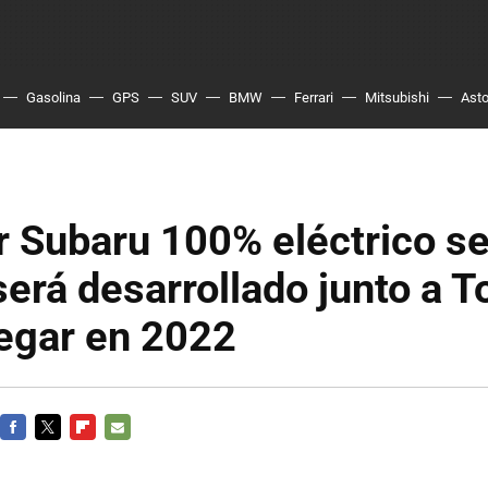
Gasolina
GPS
SUV
BMW
Ferrari
Mitsubishi
Asto
r Subaru 100% eléctrico se
 será desarrollado junto a T
legar en 2022
FACEBOOK
TWITTER
FLIPBOARD
E-
MAIL