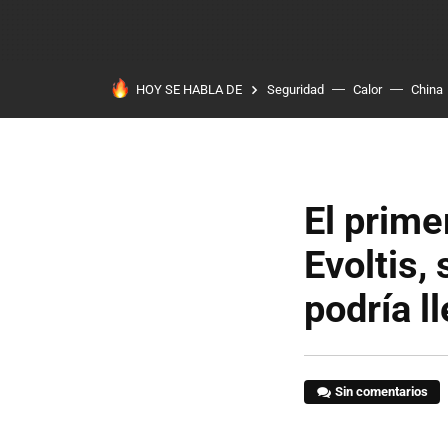
HOY SE HABLA DE
Seguridad
Calor
China
El prime
Evoltis,
podría l
Sin comentarios