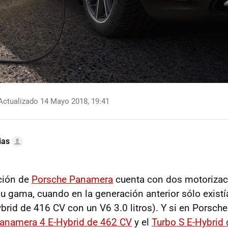
ctualizado 14 Mayo 2018, 19:41
ias
ción de
Porsche Panamera
cuenta con dos motorizac
u gama, cuando en la generación anterior sólo existía
rid de 416 CV con un V6 3.0 litros). Y si en Porsch
anamera 4 E-Hybrid de 462 CV
y el
Turbo S E-Hybrid