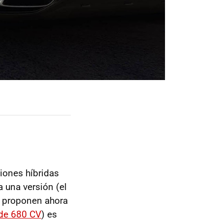
iones híbridas
 una versión (el
e proponen ahora
 de 680 CV
) es