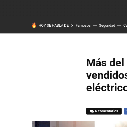
HOY SE HABLA DE
Famosos
Seguridad
Ca
Más del
vendidos
eléctric
6 comentarios
F