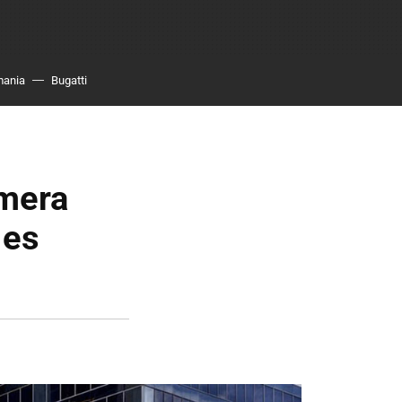
mania
Bugatti
amera
 es