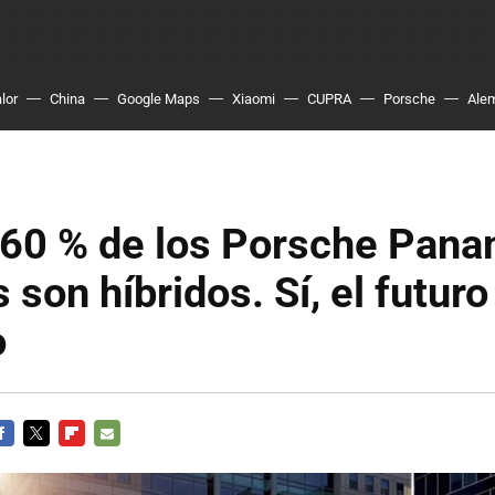
lor
China
Google Maps
Xiaomi
CUPRA
Porsche
Ale
 60 % de los Porsche Pan
 son híbridos. Sí, el futuro
o
ACEBOOK
TWITTER
FLIPBOARD
E-
MAIL