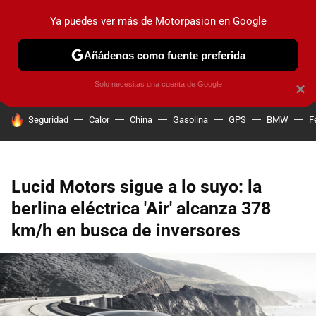
Ya puedes ver más de Motorpasion en Google
PRUEBAS
COCHES ELÉCTRICOS
OBSERVATORIO
F1
Añádenos como fuente preferida
Solo necesitas una cuenta de Google
×
HOY SE HABLA DE
Seguridad
Calor
China
Gasolina
GPS
BMW
F
Lucid Motors sigue a lo suyo: la
berlina eléctrica 'Air' alcanza 378
km/h en busca de inversores