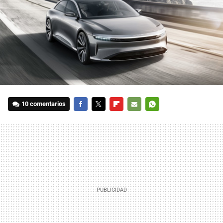
10 comentarios
FACEBOOK
TWITTER
FLIPBOARD
E-
WHATSAPP
MAIL