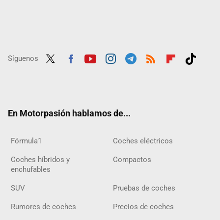
Síguenos
Twit
Fac
Yout
Inst
Tele
RSS
Flip
Tikt
ter
ebo
ube
agra
gra
boar
ok
ok
m
m
d
En Motorpasión hablamos de...
Fórmula1
Coches eléctricos
Coches híbridos y
Compactos
enchufables
SUV
Pruebas de coches
Rumores de coches
Precios de coches