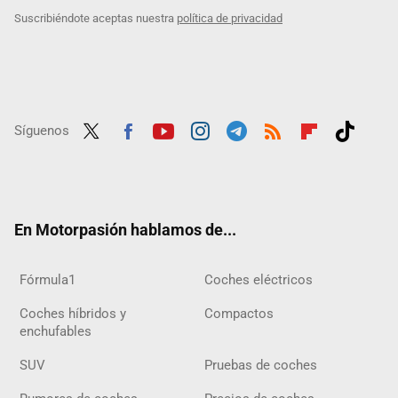
Suscribiéndote aceptas nuestra
política de privacidad
Síguenos
Twit
Fac
Yout
Inst
Tele
RSS
Flip
Tikt
ter
ebo
ube
agra
gra
boar
ok
ok
m
m
d
En Motorpasión hablamos de...
Fórmula1
Coches eléctricos
Coches híbridos y
Compactos
enchufables
SUV
Pruebas de coches