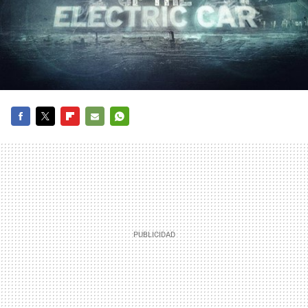
FACEBOOK
TWITTER
FLIPBOARD
E-
WHATSAPP
MAIL