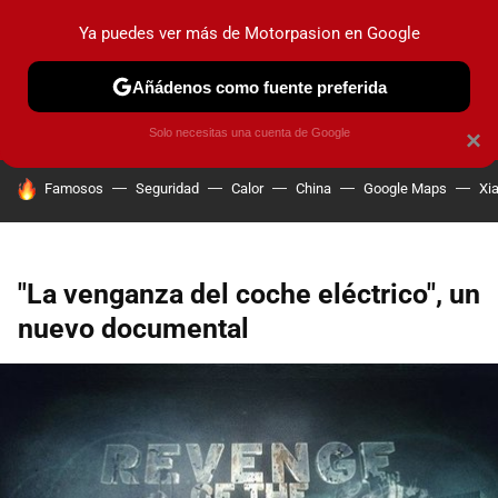
Ya puedes ver más de Motorpasion en Google
PRUEBAS
COCHES ELÉCTRICOS
OBSERVATORIO
F1
Añádenos como fuente preferida
Solo necesitas una cuenta de Google
×
HOY SE HABLA DE
Famosos
Seguridad
Calor
China
Google Maps
Xi
"La venganza del coche eléctrico", un
nuevo documental