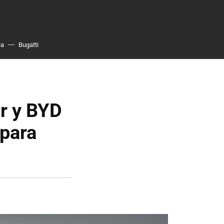
ia
Bugatti
er y BYD
 para