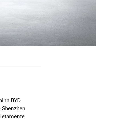
hina BYD
e Shenzhen
pletamente