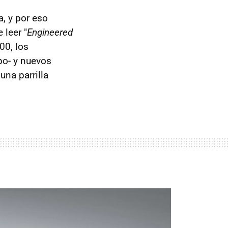
a, y por eso
 leer "
Engineered
00, los
po- y nuevos
una parrilla