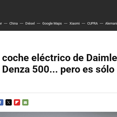
or
China
Diésel
Google Maps
Xiaomi
CUPRA
Aleman
 coche eléctrico de Daiml
 Denza 500... pero es sólo
ACEBOOK
TWITTER
FLIPBOARD
E-
MAIL