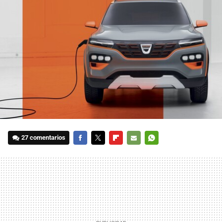
27 comentarios
FACEBOOK
TWITTER
FLIPBOARD
E-
WHATSAPP
MAIL