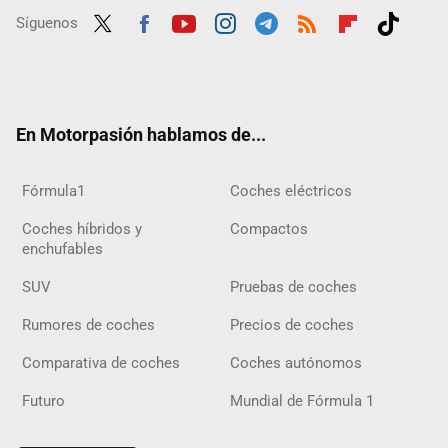
Síguenos
Twit
Fac
Yout
Inst
Tele
RSS
Flip
Tikt
ter
ebo
ube
agra
gra
boar
ok
ok
m
m
d
En Motorpasión hablamos de...
Fórmula1
Coches eléctricos
Coches híbridos y
Compactos
enchufables
SUV
Pruebas de coches
Rumores de coches
Precios de coches
Comparativa de coches
Coches autónomos
Futuro
Mundial de Fórmula 1