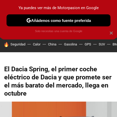
Ya puedes ver más de Motorpasion en Google
PRUEBAS
COCHES ELÉCTRICOS
OBSERVATORIO
F1
Añádenos como fuente preferida
Solo necesitas una cuenta de Google
×
HOY SE HABLA DE
Seguridad
Calor
China
Gasolina
GPS
SUV
B
El Dacia Spring, el primer coche
eléctrico de Dacia y que promete ser
el más barato del mercado, llega en
octubre