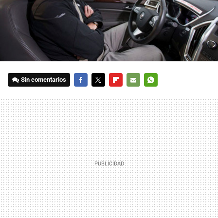
Sin comentarios
FACEBOOK
TWITTER
FLIPBOARD
E-
WHATSAPP
MAIL