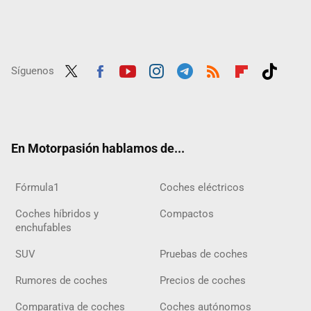
Síguenos
Twit
Fac
Yout
Inst
Tele
RSS
Flip
Tikt
ter
ebo
ube
agra
gra
boar
ok
ok
m
m
d
En Motorpasión hablamos de...
Fórmula1
Coches eléctricos
Coches híbridos y
Compactos
enchufables
SUV
Pruebas de coches
Rumores de coches
Precios de coches
Comparativa de coches
Coches autónomos