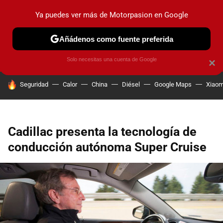
Ya puedes ver más de Motorpasion en Google
PRUEBAS
COCHES ELÉCTRICOS
OBSERVATORIO
F1
Añádenos como fuente preferida
Solo necesitas una cuenta de Google
×
HOY SE HABLA DE
Seguridad
Calor
China
Diésel
Google Maps
Xiaom
Cadillac presenta la tecnología de
conducción autónoma Super Cruise