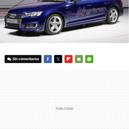
Sin comentarios
FACEBOOK
TWITTER
FLIPBOARD
E-
WHATSAPP
MAIL