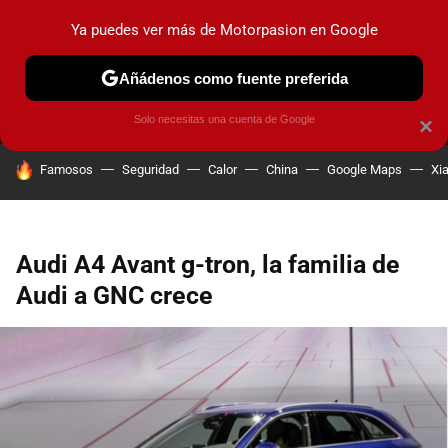
Ya puedes ver más de Motorpasion en Google
MENÚ
NUEVO
Añádenos como fuente preferida
PRUEBAS
COCHES ELÉCTRICOS
OBSERVATORIO
F1
Solo necesitas una cuenta de Google
×
HOY SE HABLA DE
Famosos
Seguridad
Calor
China
Google Maps
Xi
Audi A4 Avant g-tron, la familia de
Audi a GNC crece