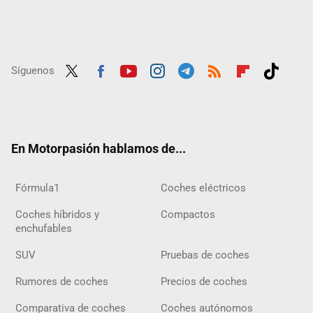
Síguenos
Twit
Fac
Yout
Inst
Tele
RSS
Flip
Tikt
ter
ebo
ube
agra
gra
boar
ok
ok
m
m
d
En Motorpasión hablamos de...
Fórmula1
Coches eléctricos
Coches híbridos y
Compactos
enchufables
SUV
Pruebas de coches
Rumores de coches
Precios de coches
Comparativa de coches
Coches autónomos