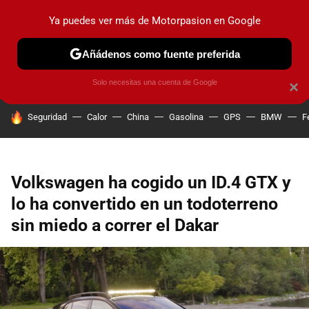
Ya puedes ver más de Motorpasion en Google
PRUEBAS
COCHES ELÉCTRICOS
OBSERVATORIO
F1
Añádenos como fuente preferida
Solo necesitas una cuenta de Google
×
HOY SE HABLA DE
Seguridad
Calor
China
Gasolina
GPS
BMW
F
Volkswagen ha cogido un ID.4 GTX y
lo ha convertido en un todoterreno
sin miedo a correr el Dakar