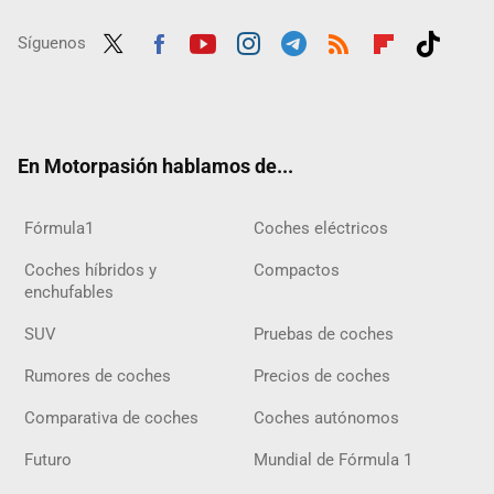
Síguenos
Twit
Fac
Yout
Inst
Tele
RSS
Flip
Tikt
ter
ebo
ube
agra
gra
boar
ok
ok
m
m
d
En Motorpasión hablamos de...
Fórmula1
Coches eléctricos
Coches híbridos y
Compactos
enchufables
SUV
Pruebas de coches
Rumores de coches
Precios de coches
Comparativa de coches
Coches autónomos
Futuro
Mundial de Fórmula 1