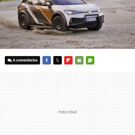
6 comentarios
FACEBOOK
TWITTER
FLIPBOARD
E-
WHATSAPP
MAIL