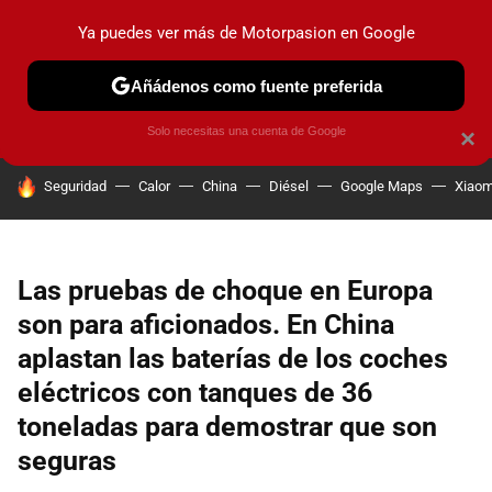
Ya puedes ver más de Motorpasion en Google
PRUEBAS
COCHES ELÉCTRICOS
OBSERVATORIO
F1
Añádenos como fuente preferida
Solo necesitas una cuenta de Google
×
HOY SE HABLA DE
Seguridad
Calor
China
Diésel
Google Maps
Xiaom
Las pruebas de choque en Europa
son para aficionados. En China
aplastan las baterías de los coches
eléctricos con tanques de 36
toneladas para demostrar que son
seguras