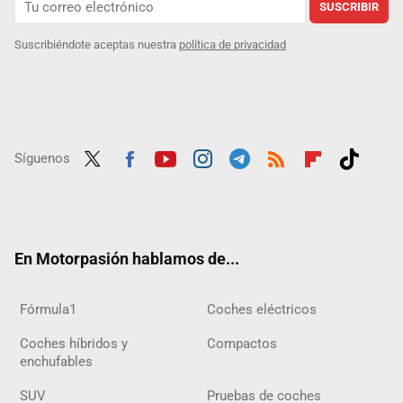
SUSCRIBIR
Suscribiéndote aceptas nuestra
política de privacidad
Síguenos
Twit
Fac
Yout
Inst
Tele
RSS
Flip
Tikt
ter
ebo
ube
agra
gra
boar
ok
ok
m
m
d
En Motorpasión hablamos de...
Fórmula1
Coches eléctricos
Coches híbridos y
Compactos
enchufables
SUV
Pruebas de coches