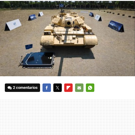
2 comentarios
FACEBOOK
TWITTER
FLIPBOARD
E-
WHATSAPP
MAIL