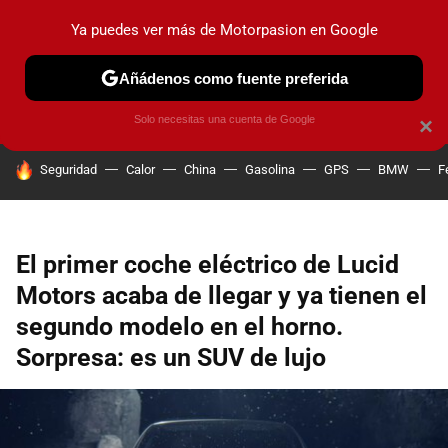
Ya puedes ver más de Motorpasion en Google
PRUEBAS
COCHES ELÉCTRICOS
OBSERVATORIO
F1
Añádenos como fuente preferida
Solo necesitas una cuenta de Google
×
HOY SE HABLA DE
Seguridad
Calor
China
Gasolina
GPS
BMW
F
El primer coche eléctrico de Lucid
Motors acaba de llegar y ya tienen el
segundo modelo en el horno.
Sorpresa: es un SUV de lujo