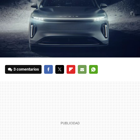
3 comentarios
FACEBOOK
TWITTER
FLIPBOARD
E-
WHATSAPP
MAIL