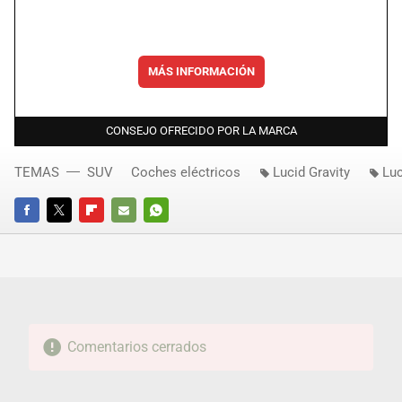
MÁS INFORMACIÓN
CONSEJO OFRECIDO POR LA MARCA
TEMAS
SUV
Coches eléctricos
Lucid Gravity
Lu
FACEBOOK
TWITTER
FLIPBOARD
E-
WHATSAPP
MAIL
Comentarios cerrados