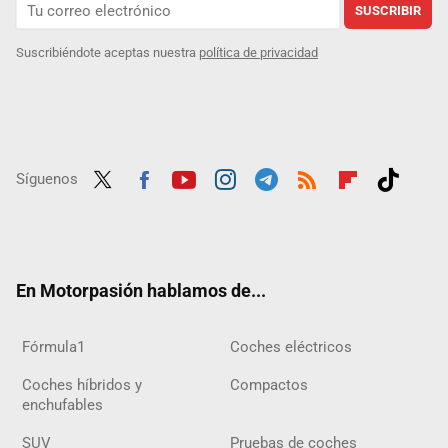
SUSCRIBIR
Suscribiéndote aceptas nuestra
política de privacidad
Síguenos
Twit
Fac
Yout
Inst
Tele
RSS
Flip
Tikt
ter
ebo
ube
agra
gra
boar
ok
ok
m
m
d
En Motorpasión hablamos de...
Fórmula1
Coches eléctricos
Coches híbridos y
Compactos
enchufables
SUV
Pruebas de coches