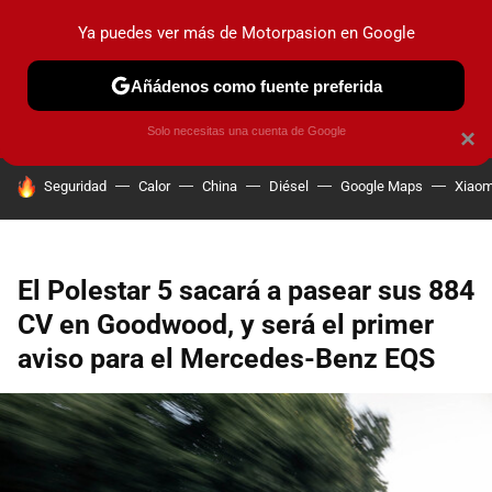
Ya puedes ver más de Motorpasion en Google
PRUEBAS
COCHES ELÉCTRICOS
OBSERVATORIO
F1
Añádenos como fuente preferida
Solo necesitas una cuenta de Google
×
HOY SE HABLA DE
Seguridad
Calor
China
Diésel
Google Maps
Xiaom
El Polestar 5 sacará a pasear sus 884
CV en Goodwood, y será el primer
aviso para el Mercedes-Benz EQS