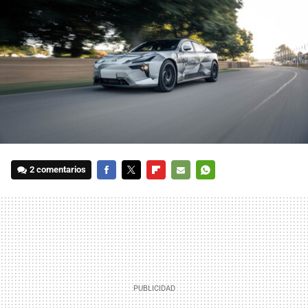
2 comentarios
FACEBOOK
TWITTER
FLIPBOARD
E-
WHATSAPP
MAIL