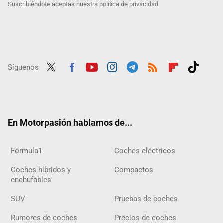
Suscribiéndote aceptas nuestra
política de privacidad
Síguenos
Twit
Fac
Yout
Inst
Tele
RSS
Flip
Tikt
ter
ebo
ube
agra
gra
boar
ok
ok
m
m
d
En Motorpasión hablamos de...
Fórmula1
Coches eléctricos
Coches híbridos y
Compactos
enchufables
SUV
Pruebas de coches
Rumores de coches
Precios de coches