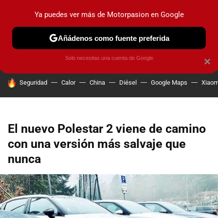
Ya puedes ver más de Motorpasion en Google
PRUEBAS
COCHES ELÉCTRICOS
OBSERVATORIO
F1
Añádenos como fuente preferida
Solo necesitas una cuenta de Google
×
HOY SE HABLA DE
Seguridad
Calor
China
Diésel
Google Maps
Xiaom
El nuevo Polestar 2 viene de camino
con una versión más salvaje que
nunca