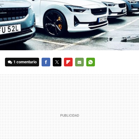
1 comentario
FACEBOOK
TWITTER
FLIPBOARD
E-
WHATSAPP
MAIL