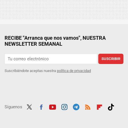
RECIBE "Arranca que nos vamos", NUESTRA
NEWSLETTER SEMANAL
SUSCRIBIR
Suscribiéndote aceptas nuestra
política de privacidad
Síguenos
Twit
Fac
Yout
Inst
Tele
RSS
Flip
Tikt
ter
ebo
ube
agra
gra
boar
ok