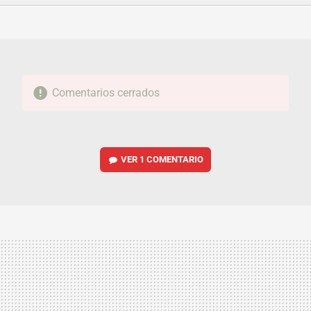
FACEBOOK
TWITTER
FLIPBOARD
E-
WHATSAPP
MAIL
Comentarios cerrados
VER
1 COMENTARIO