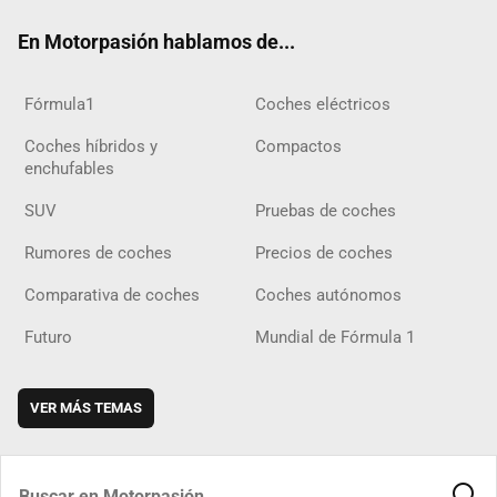
ok
m
m
d
En Motorpasión hablamos de...
Fórmula1
Coches eléctricos
Coches híbridos y
Compactos
enchufables
SUV
Pruebas de coches
Rumores de coches
Precios de coches
Comparativa de coches
Coches autónomos
Futuro
Mundial de Fórmula 1
VER MÁS TEMAS