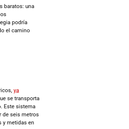
s baratos: una
los
egia podría
do el camino
ricos,
ya
que se transporta
. Este sistema
r de seis metros
s y metidas en