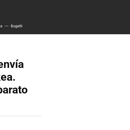
ia
Bugatti
envía
ea.
barato