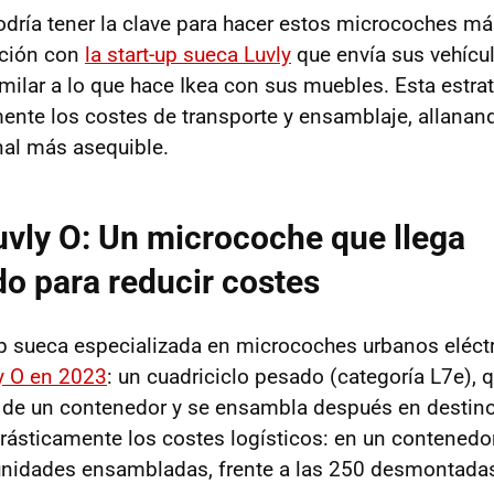
podría tener la clave para hacer estos microcoches má
ación con
la start-up sueca Luvly
que envía sus vehícu
ilar a lo que hace Ikea con sus muebles. Esta estrat
mente los costes de transporte y ensamblaje, allanan
inal más asequible.
Luvly O: Un microcoche que llega
o para reducir costes
-up sueca especializada en microcoches urbanos eléct
y O en 2023
: un cuadriciclo pesado (categoría L7e), 
 de un contenedor y se ensambla después en destino
drásticamente los costes logísticos: en un contenedo
unidades ensambladas, frente a las 250 desmontada