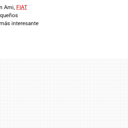
ën Ami,
FIAT
equeños
 más interesante