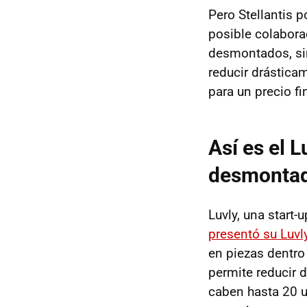
Pero Stellantis 
posible colabor
desmontados, sim
reducir drástica
para un precio f
Así es el 
desmontad
Luvly, una start
presentó su Luvl
en piezas dentro
permite reducir 
caben hasta 20 