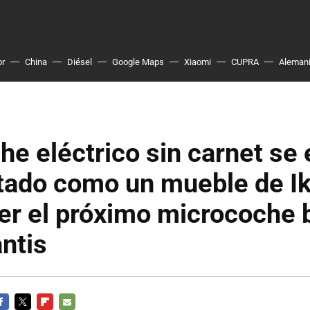
or
China
Diésel
Google Maps
Xiaomi
CUPRA
Aleman
he eléctrico sin carnet se 
ado como un mueble de Ik
er el próximo microcoche 
antis