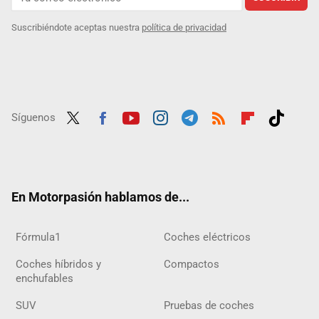
Suscribiéndote aceptas nuestra
política de privacidad
Síguenos
Twit
Fac
Yout
Inst
Tele
RSS
Flip
Tikt
ter
ebo
ube
agra
gra
boar
ok
ok
m
m
d
En Motorpasión hablamos de...
Fórmula1
Coches eléctricos
Coches híbridos y
Compactos
enchufables
SUV
Pruebas de coches