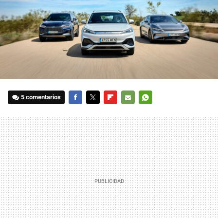
5 comentarios
FACEBOOK
TWITTER
FLIPBOARD
E-
WHATSAPP
MAIL