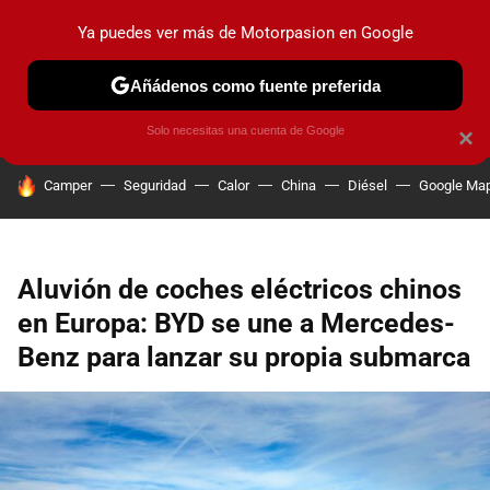
Ya puedes ver más de Motorpasion en Google
PRUEBAS
COCHES ELÉCTRICOS
OBSERVATORIO
F1
Añádenos como fuente preferida
Solo necesitas una cuenta de Google
×
HOY SE HABLA DE
Camper
Seguridad
Calor
China
Diésel
Google Ma
Aluvión de coches eléctricos chinos
en Europa: BYD se une a Mercedes-
Benz para lanzar su propia submarca