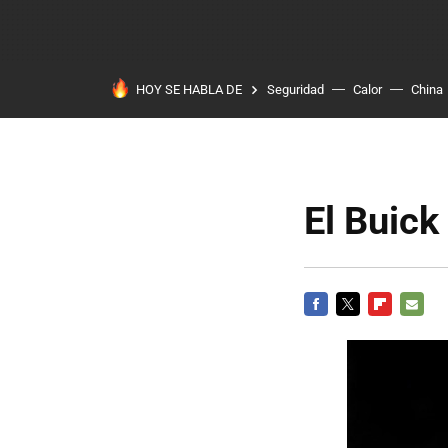
HOY SE HABLA DE
Seguridad
Calor
China
El Buick
FACEBOOK
TWITTER
FLIPBOARD
E-
MAIL