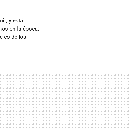
it, y está
nos en la época:
te es de los