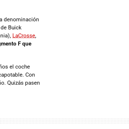
cha denominación
 de Buick
nia),
LaCrosse
,
egmento F que
años el coche
scapotable. Con
ño. Quizás pasen