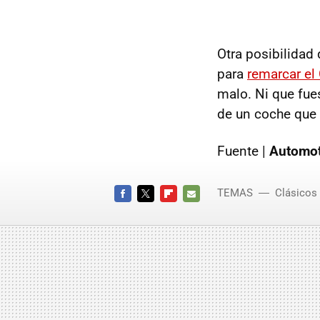
Otra posibilidad
para
remarcar el 
malo. Ni que fue
de un coche que 
Fuente |
Automot
TEMAS
Clásicos
FACEBOOK
TWITTER
FLIPBOARD
E-
MAIL