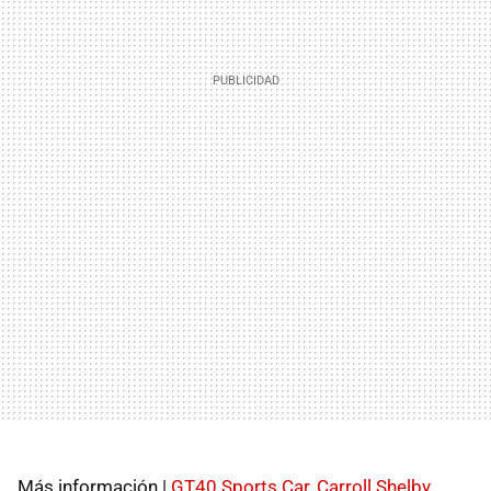
Más información |
GT40 Sports Car
,
Carroll Shelby