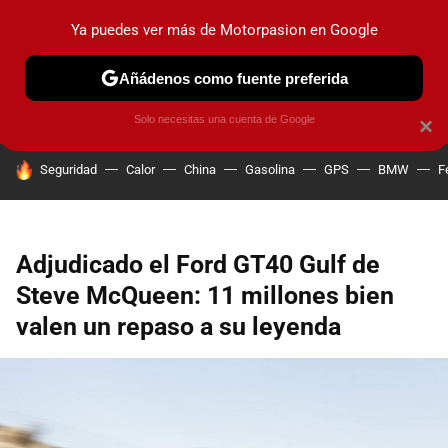
Ya puedes ver más de Motorpasion en Google
PRUEBAS
COCHES ELÉCTRICOS
OBSERVATORIO
F1
Añádenos como fuente preferida
Solo necesitas una cuenta de Google
×
HOY SE HABLA DE
Seguridad
Calor
China
Gasolina
GPS
BMW
F
Adjudicado el Ford GT40 Gulf de
Steve McQueen: 11 millones bien
valen un repaso a su leyenda