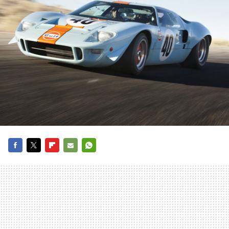
FACEBOOK
TWITTER
FLIPBOARD
E-
WHATSAPP
MAIL