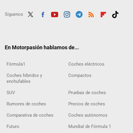
Síguenos
Twit
Fac
Yout
Inst
Tele
RSS
Flip
Tikt
ter
ebo
ube
agra
gra
boar
ok
ok
m
m
d
En Motorpasión hablamos de...
Fórmula1
Coches eléctricos
Coches híbridos y
Compactos
enchufables
SUV
Pruebas de coches
Rumores de coches
Precios de coches
Comparativa de coches
Coches autónomos
Futuro
Mundial de Fórmula 1