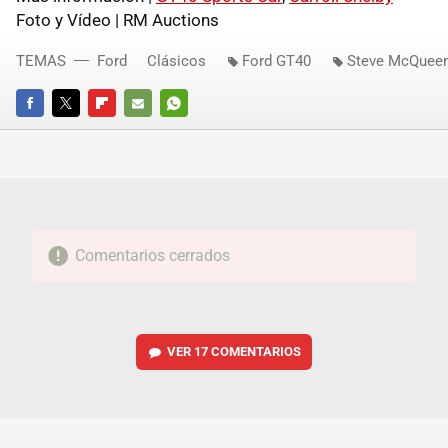
Foto y Vídeo | RM Auctions
TEMAS
Ford
Clásicos
Ford GT40
Steve McQuee
FACEBOOK
TWITTER
FLIPBOARD
E-
WHATSAPP
MAIL
Comentarios cerrados
VER
17 COMENTARIOS