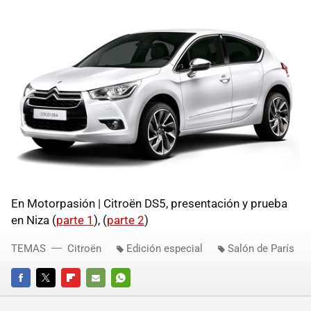
En Motorpasión | Citroën DS5, presentación y prueba
en Niza (
parte 1
), (
parte 2
)
TEMAS
Citroën
Edición especial
Salón de París
FACEBOOK
TWITTER
FLIPBOARD
E-
WHATSAPP