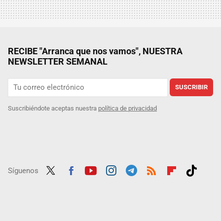
RECIBE "Arranca que nos vamos", NUESTRA
NEWSLETTER SEMANAL
SUSCRIBIR
Suscribiéndote aceptas nuestra
política de privacidad
Síguenos
Twit
Fac
Yout
Inst
Tele
RSS
Flip
Tikt
ter
ebo
ube
agra
gra
boar
ok
ok
m
m
d