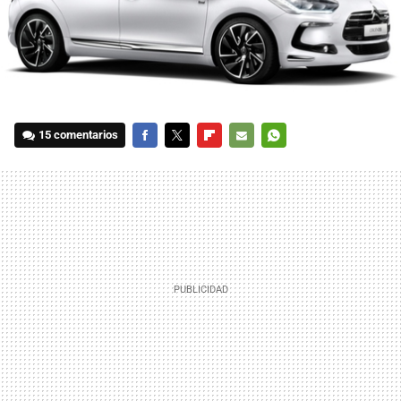
15 comentarios
FACEBOOK
TWITTER
FLIPBOARD
E-
WHATSAPP
MAIL