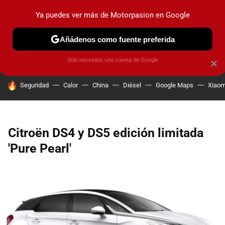
Ya puedes ver más de Motorpasion en Google
PRUEBAS
COCHES ELÉCTRICOS
OBSERVATORIO
F1
Añádenos como fuente preferida
Solo necesitas una cuenta de Google
×
HOY SE HABLA DE
Seguridad
Calor
China
Diésel
Google Maps
Xiaom
Citroën DS4 y DS5 edición limitada
'Pure Pearl'