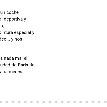
 un coche
l deportiva y
a,
intura especial y
eo... y nos
a nada mal el
ciudad de
París
de
s franceses