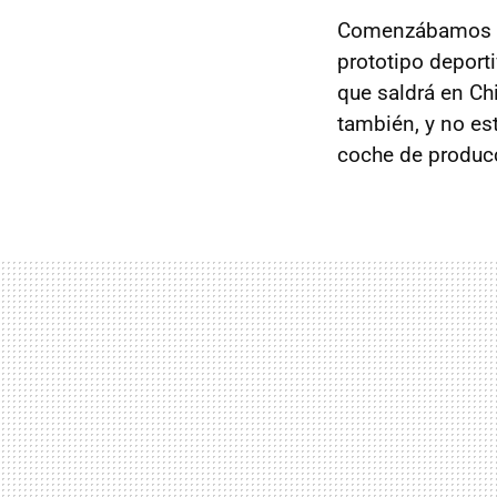
Comenzábamos a
prototipo deport
que saldrá en Ch
también, y no es
coche de producc