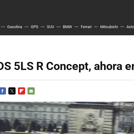
Gasolina
GPS
SUV
BMW
Ferrari
Mitsubishi
Asto
DS 5LS R Concept, ahora e
FACEBOOK
TWITTER
FLIPBOARD
E-
MAIL