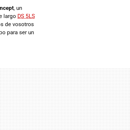
oncept
, un
e largo
DS 5LS
os de vosotros
po para ser un