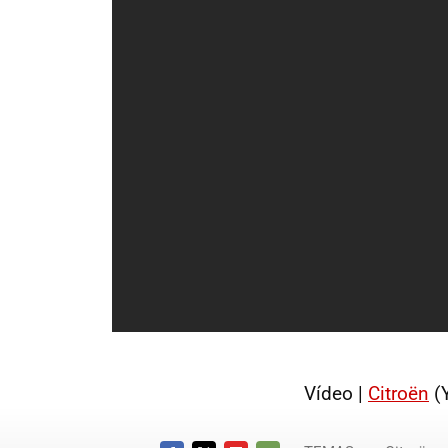
Vídeo |
Citroën
(Y