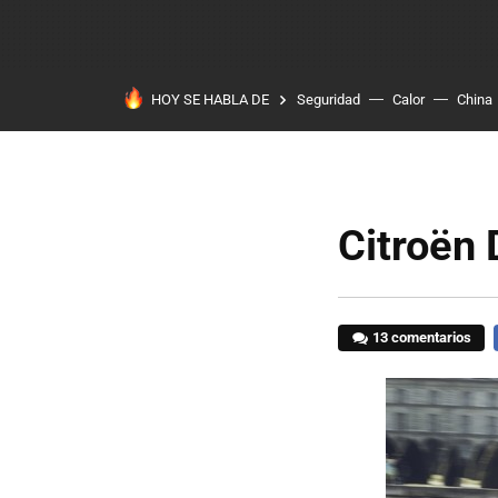
HOY SE HABLA DE
Seguridad
Calor
China
Citroën 
13 comentarios