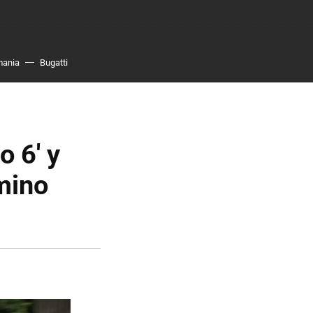
mania
Bugatti
 6' y
mino