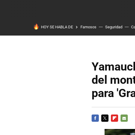
HOY SE HABLA DE
Famosos
Seguridad
Ca
Yamauchi
del mon
para 'Gr
FACEBOOK
TWITTER
FLIPBOARD
E-
MAIL