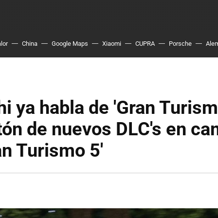
lor
China
Google Maps
Xiaomi
CUPRA
Porsche
Ale
 ya habla de 'Gran Turismo
tón de nuevos DLC's en ca
an Turismo 5'