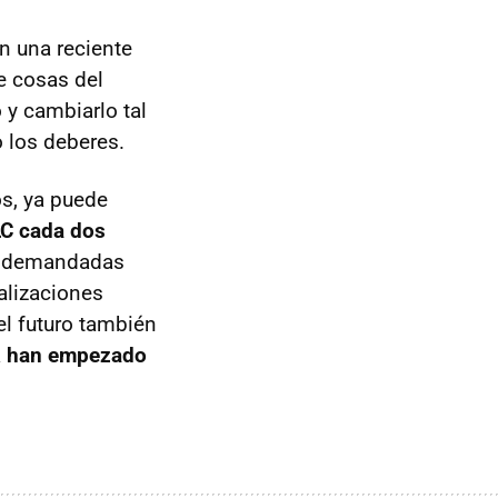
n una reciente
e cosas del
 y cambiarlo tal
o los deberes.
s, ya puede
LC
cada dos
muy demandadas
alizaciones
el futuro también
a
han empezado