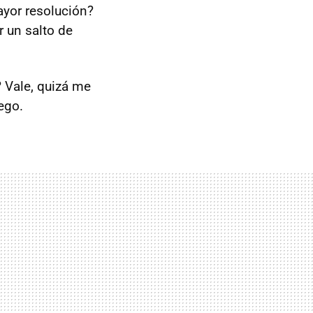
yor resolución?
 un salto de
 Vale, quizá me
ego.