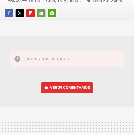
TEMAS
Otros
Cine, TV y juegos
Need For Speed
FACEBOOK
TWITTER
FLIPBOARD
E-
WHATSAPP
MAIL
Comentarios cerrados
VER
29 COMENTARIOS