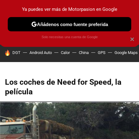
Ya puedes ver más de Motorpasion en Google
PRUEBAS
COCHES ELÉCTRICOS
OBSERVATORIO
F1
Añádenos como fuente preferida
Solo necesitas una cuenta de Google
×
HOY SE HABLA DE
DGT
Android Auto
Calor
China
GPS
Google Maps
Los coches de Need for Speed, la
película