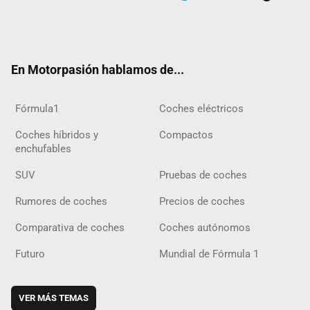
Twit
Fac
Yout
Inst
Tele
RSS
Flip
Tikt
ter
ebo
ube
agra
gra
boar
ok
ok
m
m
d
En Motorpasión hablamos de...
Fórmula1
Coches eléctricos
Coches híbridos y
Compactos
enchufables
SUV
Pruebas de coches
Rumores de coches
Precios de coches
Comparativa de coches
Coches autónomos
Futuro
Mundial de Fórmula 1
VER MÁS TEMAS