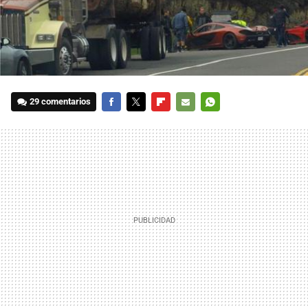
29 comentarios
FACEBOOK
TWITTER
FLIPBOARD
E-
WHATSAPP
MAIL