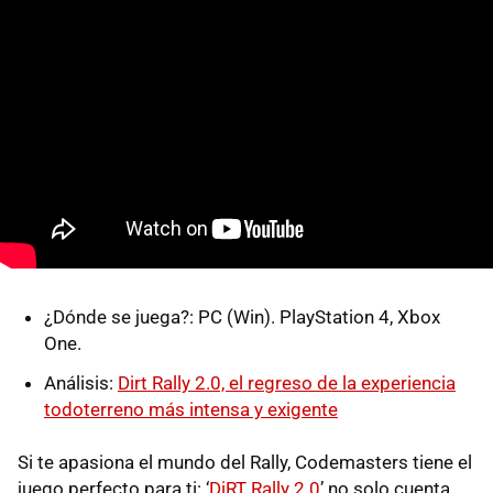
¿Dónde se juega?: PC (Win). PlayStation 4, Xbox
One.
Análisis:
Dirt Rally 2.0, el regreso de la experiencia
todoterreno más intensa y exigente
Si te apasiona el mundo del Rally, Codemasters tiene el
juego perfecto para ti: ‘
DiRT Rally 2.0
’ no solo cuenta