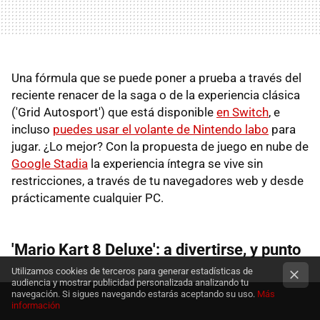
Una fórmula que se puede poner a prueba a través del
reciente renacer de la saga o de la experiencia clásica
('Grid Autosport') que está disponible
en Switch
, e
incluso
puedes usar el volante de Nintendo labo
para
jugar. ¿Lo mejor? Con la propuesta de juego en nube de
Google Stadia
la experiencia íntegra se vive sin
restricciones, a través de tu navegadores web y desde
prácticamente cualquier PC.
'Mario Kart 8 Deluxe': a divertirse, y punto
Utilizamos cookies de terceros para generar estadísticas de
audiencia y mostrar publicidad personalizada analizando tu
navegación. Si sigues navegando estarás aceptando su uso.
Más
información