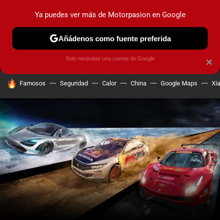
Ya puedes ver más de Motorpasion en Google
MENÚ
NUEVO
Añádenos como fuente preferida
PRUEBAS
COCHES ELÉCTRICOS
OBSERVATORIO
F1
Solo necesitas una cuenta de Google
×
HOY SE HABLA DE
Famosos
Seguridad
Calor
China
Google Maps
Xi