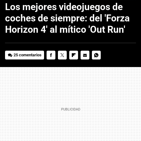
Los mejores videojuegos de
coches de siempre: del 'Forza
Horizon 4' al mítico 'Out Run'
25 comentarios
FACEBOOK
TWITTER
FLIPBOARD
E-
WHATSAPP
MAIL