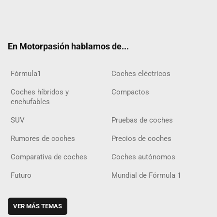
Twit
Fac
Yout
Inst
Tele
RSS
Flip
Tikt
ter
ebo
ube
agra
gra
boar
ok
ok
m
m
d
En Motorpasión hablamos de...
Fórmula1
Coches eléctricos
Coches híbridos y
Compactos
enchufables
SUV
Pruebas de coches
Rumores de coches
Precios de coches
Comparativa de coches
Coches autónomos
Futuro
Mundial de Fórmula 1
VER MÁS TEMAS