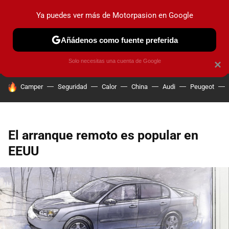
Ya puedes ver más de Motorpasion en Google
PRUEBAS
COCHES ELÉCTRICOS
OBSERVATORIO
F1
Añádenos como fuente preferida
Solo necesitas una cuenta de Google
×
HOY SE HABLA DE
Camper
Seguridad
Calor
China
Audi
Peugeot
El arranque remoto es popular en
EEUU