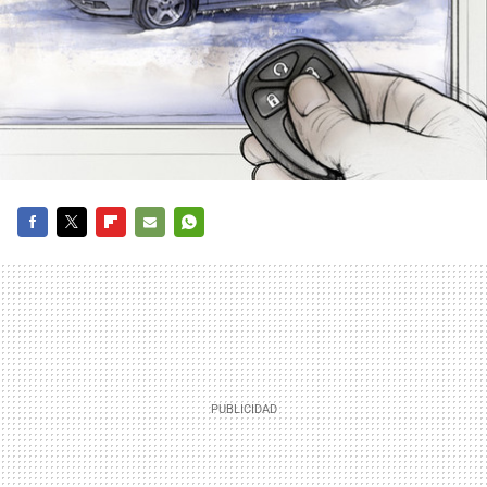
FACEBOOK
TWITTER
FLIPBOARD
E-
WHATSAPP
MAIL