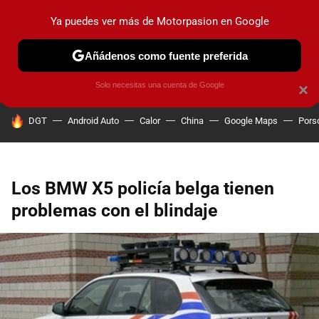
Ya puedes ver más de Motorpasion en Google
PRUEBAS
COCHES ELÉCTRICOS
OBSERVATORIO
F1
Añádenos como fuente preferida
Solo necesitas una cuenta de Google
×
HOY SE HABLA DE
DGT
Android Auto
Calor
China
Google Maps
Pors
Los BMW X5 policía belga tienen
problemas con el blindaje