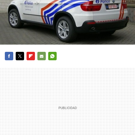
FACEBOOK
TWITTER
FLIPBOARD
E-
WHATSAPP
MAIL