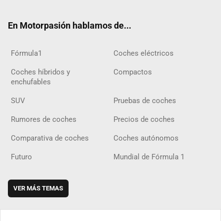
ter
ebo
ube
agra
gra
boar
ok
ok
m
m
d
En Motorpasión hablamos de...
Fórmula1
Coches eléctricos
Coches híbridos y
Compactos
enchufables
SUV
Pruebas de coches
Rumores de coches
Precios de coches
Comparativa de coches
Coches autónomos
Futuro
Mundial de Fórmula 1
VER MÁS TEMAS