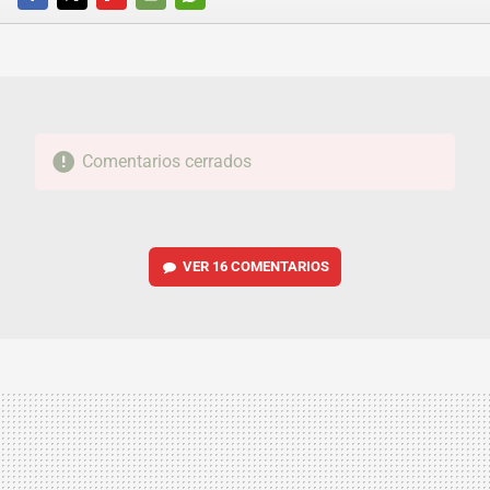
FACEBOOK
TWITTER
FLIPBOARD
E-
WHATSAPP
MAIL
Comentarios cerrados
VER
16 COMENTARIOS