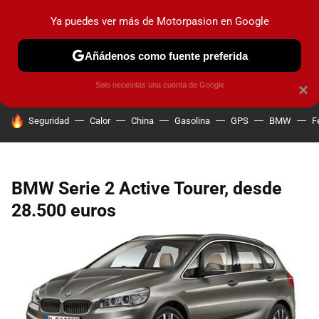
Ya puedes ver más de Motorpasion en Google
PRUEBAS
COCHES ELÉCTRICOS
OBSERVATORIO
F1
Añádenos como fuente preferida
Solo necesitas una cuenta de Google
×
HOY SE HABLA DE
Seguridad
Calor
China
Gasolina
GPS
BMW
F
BMW Serie 2 Active Tourer, desde
28.500 euros