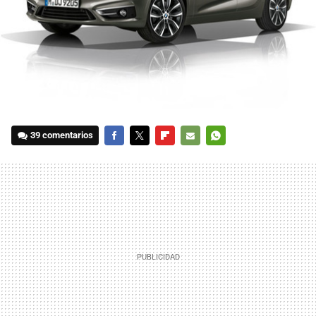
39 comentarios
FACEBOOK
TWITTER
FLIPBOARD
E-
WHATSAPP
MAIL