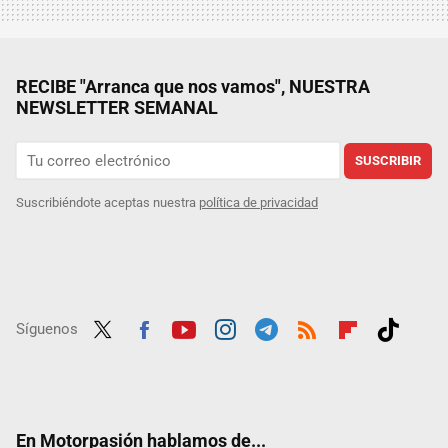
RECIBE "Arranca que nos vamos", NUESTRA
NEWSLETTER SEMANAL
SUSCRIBIR
Suscribiéndote aceptas nuestra
política de privacidad
Síguenos
Twit
Fac
Yout
Inst
Tele
RSS
Flip
Tikt
ter
ebo
ube
agra
gra
boar
ok
ok
m
m
d
En Motorpasión hablamos de...