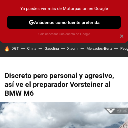
Ya puedes ver más de Motorpasion en Google
PRUEBAS
COCHES ELÉCTRICOS
OBSERVATORIO
F1
Añádenos como fuente preferida
Solo necesitas una cuenta de Google
×
HOY SE HABLA DE
DGT
China
Gasolina
Xiaomi
Mercedes-Benz
Peug
Discreto pero personal y agresivo,
así ve el preparador Vorsteiner al
BMW M6