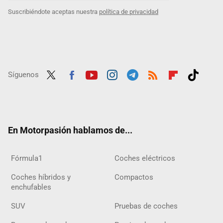
Suscribiéndote aceptas nuestra
política de privacidad
Síguenos
Twit
Fac
Yout
Inst
Tele
RSS
Flip
Tikt
ter
ebo
ube
agra
gra
boar
ok
ok
m
m
d
En Motorpasión hablamos de...
Fórmula1
Coches eléctricos
Coches híbridos y
Compactos
enchufables
SUV
Pruebas de coches