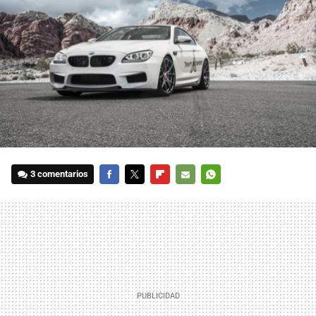
3 comentarios
FACEBOOK
TWITTER
FLIPBOARD
E-
WHATSAPP
MAIL