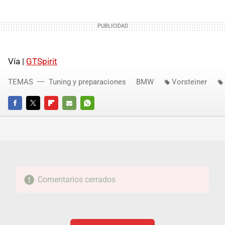
Vía |
GTSpirit
TEMAS
Tuning y preparaciones
BMW
Vorsteiner
FACEBOOK
TWITTER
FLIPBOARD
E-
WHATSAPP
MAIL
Comentarios cerrados