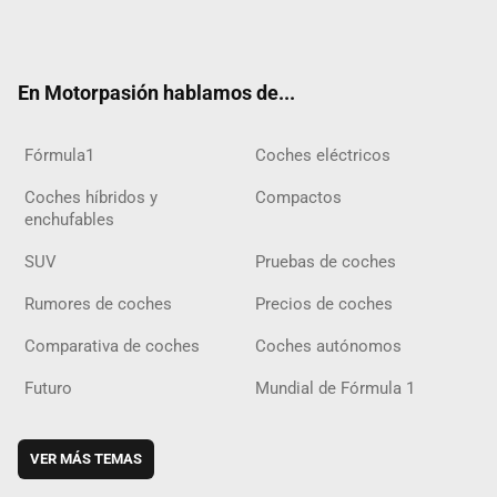
Twit
Fac
Yout
Inst
Tele
RSS
Flip
Tikt
ter
ebo
ube
agra
gra
boar
ok
ok
m
m
d
En Motorpasión hablamos de...
Fórmula1
Coches eléctricos
Coches híbridos y
Compactos
enchufables
SUV
Pruebas de coches
Rumores de coches
Precios de coches
Comparativa de coches
Coches autónomos
Futuro
Mundial de Fórmula 1
VER MÁS TEMAS