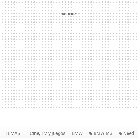
TEMAS
Cine, TV y juegos
BMW
BMW M3
Need F