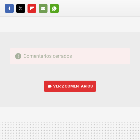
FACEBOOK
TWITTER
FLIPBOARD
E-
WHATSAPP
MAIL
Comentarios cerrados
VER
2 COMENTARIOS