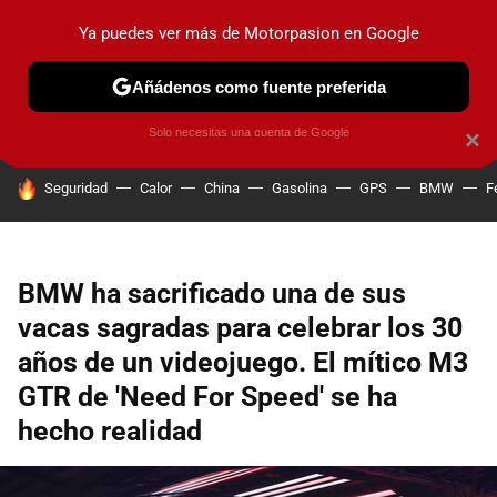
Ya puedes ver más de Motorpasion en Google
PRUEBAS
COCHES ELÉCTRICOS
OBSERVATORIO
F1
Añádenos como fuente preferida
Solo necesitas una cuenta de Google
×
HOY SE HABLA DE
Seguridad
Calor
China
Gasolina
GPS
BMW
F
BMW ha sacrificado una de sus
vacas sagradas para celebrar los 30
años de un videojuego. El mítico M3
GTR de 'Need For Speed' se ha
hecho realidad