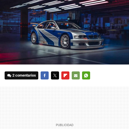
2 comentarios
FACEBOOK
TWITTER
FLIPBOARD
E-
WHATSAPP
MAIL