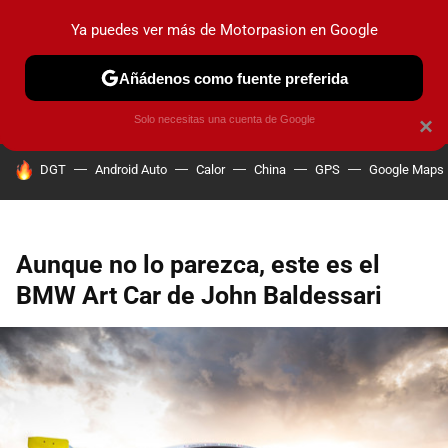
Ya puedes ver más de Motorpasion en Google
PRUEBAS
COCHES ELÉCTRICOS
OBSERVATORIO
F1
Añádenos como fuente preferida
Solo necesitas una cuenta de Google
×
HOY SE HABLA DE
DGT
Android Auto
Calor
China
GPS
Google Maps
Aunque no lo parezca, este es el
BMW Art Car de John Baldessari