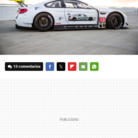
13 comentarios
FACEBOOK
TWITTER
FLIPBOARD
E-
WHATSAPP
MAIL