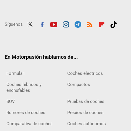
Síguenos
Twit
Fac
Yout
Inst
Tele
RSS
Flip
Tikt
ter
ebo
ube
agra
gra
boar
ok
ok
m
m
d
En Motorpasión hablamos de...
Fórmula1
Coches eléctricos
Coches híbridos y
Compactos
enchufables
SUV
Pruebas de coches
Rumores de coches
Precios de coches
Comparativa de coches
Coches autónomos