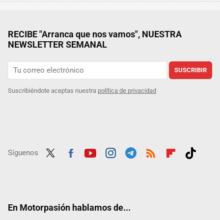
RECIBE "Arranca que nos vamos", NUESTRA
NEWSLETTER SEMANAL
SUSCRIBIR
Suscribiéndote aceptas nuestra
política de privacidad
Síguenos
Twit
Fac
Yout
Inst
Tele
RSS
Flip
Tikt
ter
ebo
ube
agra
gra
boar
ok
ok
m
m
d
En Motorpasión hablamos de...