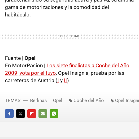
gama de motorizaciones y la comodidad del
habitáculo.
Fuente |
Opel
En MotorPasion |
Los siete finalistas a Coche del Año
2009, vota por el tuyo
, Opel Insignia, prueba por las
carreteras de Austria (
I
y
II
)
TEMAS
Berlinas
Opel
Coche del Año
Opel Insign
FACEBOOK
TWITTER
FLIPBOARD
E-
WHATSAPP
MAIL