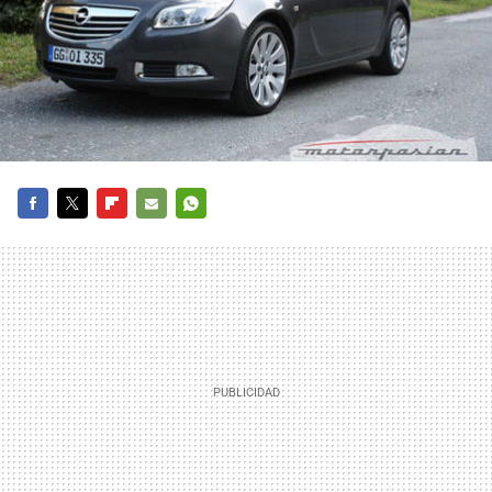
FACEBOOK
TWITTER
FLIPBOARD
E-
WHATSAPP
MAIL