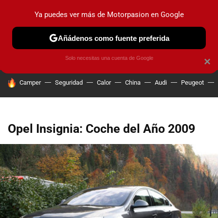
Ya puedes ver más de Motorpasion en Google
PRUEBAS
COCHES ELÉCTRICOS
OBSERVATORIO
F1
Añádenos como fuente preferida
Solo necesitas una cuenta de Google
×
HOY SE HABLA DE
Camper
Seguridad
Calor
China
Audi
Peugeot
Opel Insignia: Coche del Año 2009