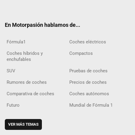
Twit
Fac
Yout
Inst
Tele
RSS
Flip
Tikt
ter
ebo
ube
agra
gra
boar
ok
ok
m
m
d
En Motorpasión hablamos de...
Fórmula1
Coches eléctricos
Coches híbridos y
Compactos
enchufables
SUV
Pruebas de coches
Rumores de coches
Precios de coches
Comparativa de coches
Coches autónomos
Futuro
Mundial de Fórmula 1
VER MÁS TEMAS