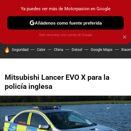
Ya puedes ver más de Motorpasion en Google
PRUEBAS
COCHES ELÉCTRICOS
OBSERVATORIO
F1
Añádenos como fuente preferida
Solo necesitas una cuenta de Google
×
HOY SE HABLA DE
Seguridad
Calor
China
Diésel
Google Maps
Xiaom
Mitsubishi Lancer EVO X para la
policía inglesa