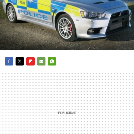
FACEBOOK
TWITTER
FLIPBOARD
E-
WHATSAPP
MAIL