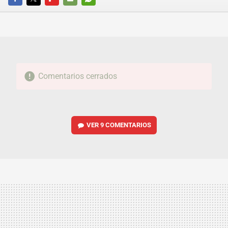
FACEBOOK
TWITTER
FLIPBOARD
E-
WHATSAPP
MAIL
Comentarios cerrados
VER
9 COMENTARIOS