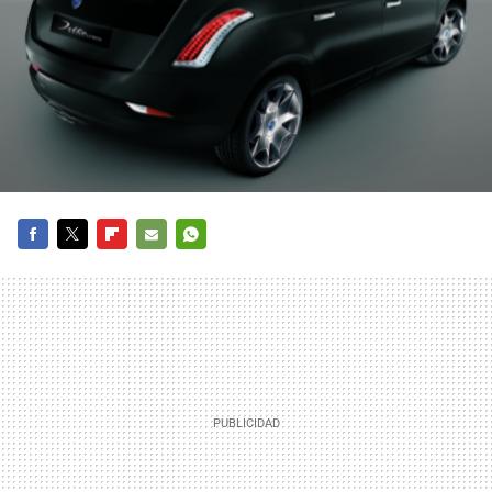
FACEBOOK
TWITTER
FLIPBOARD
E-
WHATSAPP
MAIL