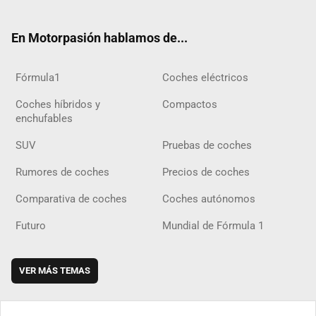
ter
ebo
ube
agra
gra
boar
ok
ok
m
m
d
En Motorpasión hablamos de...
Fórmula1
Coches eléctricos
Coches híbridos y
Compactos
enchufables
SUV
Pruebas de coches
Rumores de coches
Precios de coches
Comparativa de coches
Coches autónomos
Futuro
Mundial de Fórmula 1
VER MÁS TEMAS