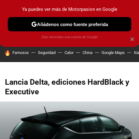
Ya puedes ver más de Motorpasion en Google
PRUEBAS
COCHES ELÉCTRICOS
OBSERVATORIO
F1
Añádenos como fuente preferida
Solo necesitas una cuenta de Google
×
HOY SE HABLA DE
Famosos
Seguridad
Calor
China
Google Maps
Xi
Lancia Delta, ediciones HardBlack y
Executive