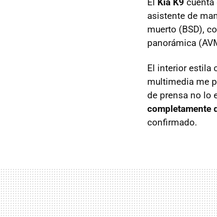
El
Kia K9
cuenta 
asistente de man
muerto (
BSD
), c
panorámica (
AV
El interior estil
multimedia me p
de prensa no lo 
completamente d
confirmado.