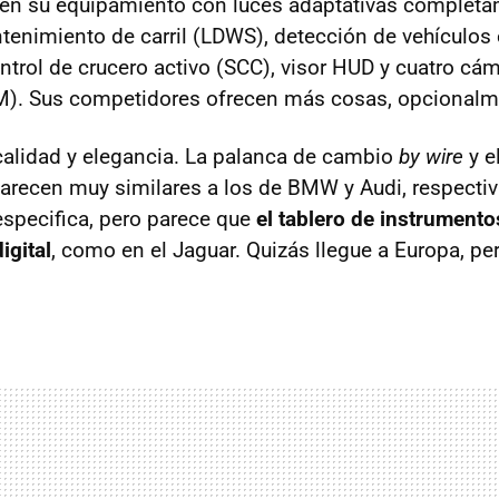
en su equipamiento con luces adaptativas complet
tenimiento de carril (
LDWS
), detección de vehículos
ontrol de crucero activo (
SCC
), visor
HUD
y cuatro cám
M
). Sus competidores ofrecen más cosas, opcionalm
a calidad y elegancia. La palanca de cambio
by wire
y e
arecen muy similares a los de
BMW
y Audi, respecti
especifica, pero parece que
el tablero de instrumento
igital
, como en el Jaguar. Quizás llegue a Europa, pe