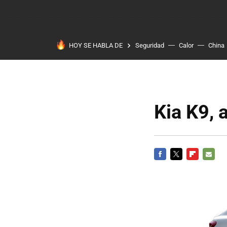
HOY SE HABLA DE
Seguridad
Calor
China
Kia K9, 
FACEBOOK
TWITTER
FLIPBOARD
E-
MAIL