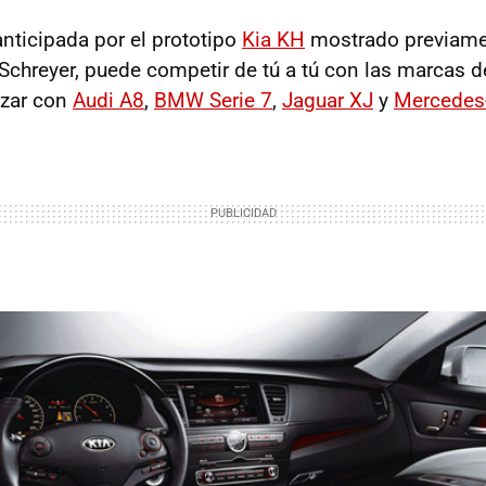
anticipada por el prototipo
Kia KH
mostrado previame
Schreyer, puede competir de tú a tú con las marcas d
izar con
Audi A8
,
BMW
Serie 7
,
Jaguar XJ
y
Mercedes