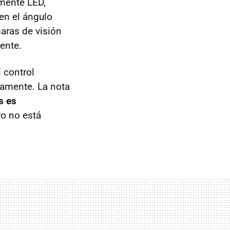
amente
LED
,
 en el ángulo
aras de visión
ente.
l control
vamente. La nota
s es
ro no está