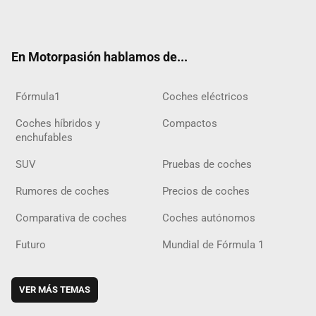
ter
ebo
ube
agra
gra
boar
ok
ok
m
m
d
En Motorpasión hablamos de...
Fórmula1
Coches eléctricos
Coches híbridos y
Compactos
enchufables
SUV
Pruebas de coches
Rumores de coches
Precios de coches
Comparativa de coches
Coches autónomos
Futuro
Mundial de Fórmula 1
VER MÁS TEMAS