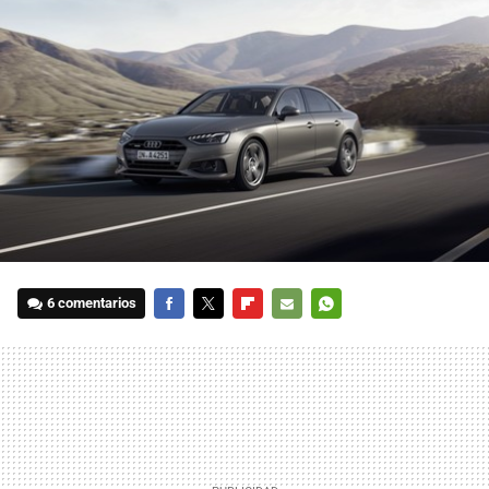
6 comentarios
FACEBOOK
TWITTER
FLIPBOARD
E-
WHATSAPP
MAIL