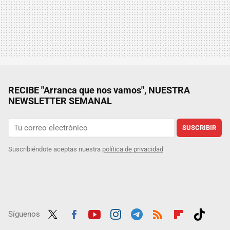
RECIBE "Arranca que nos vamos", NUESTRA
NEWSLETTER SEMANAL
SUSCRIBIR
Suscribiéndote aceptas nuestra
política de privacidad
Síguenos
Twit
Fac
Yout
Inst
Tele
RSS
Flip
Tikt