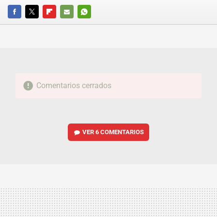
FACEBOOK
TWITTER
FLIPBOARD
E-
WHATSAPP
MAIL
Comentarios cerrados
VER
6 COMENTARIOS