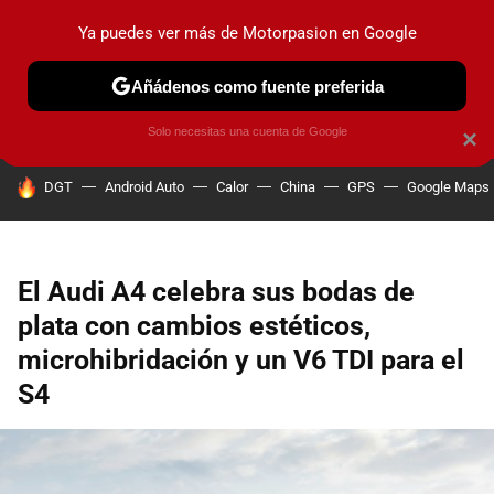
Ya puedes ver más de Motorpasion en Google
PRUEBAS
COCHES ELÉCTRICOS
OBSERVATORIO
F1
Añádenos como fuente preferida
Solo necesitas una cuenta de Google
×
HOY SE HABLA DE
DGT
Android Auto
Calor
China
GPS
Google Maps
El Audi A4 celebra sus bodas de
plata con cambios estéticos,
microhibridación y un V6 TDI para el
S4