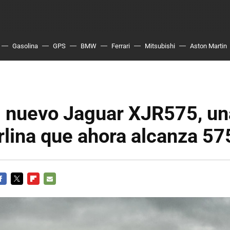
Gasolina
GPS
BMW
Ferrari
Mitsubishi
Aston Martin
l nuevo Jaguar XJR575, un
lina que ahora alcanza 57
ACEBOOK
TWITTER
FLIPBOARD
E-
MAIL