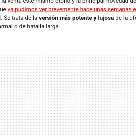
a la venta este mismo otoño y la principal novedad de
que
ya pudimos ver brevemente hace unas semanas 
d
. Se trata de la
versión más potente y lujosa
de la of
rmal o de batalla larga.