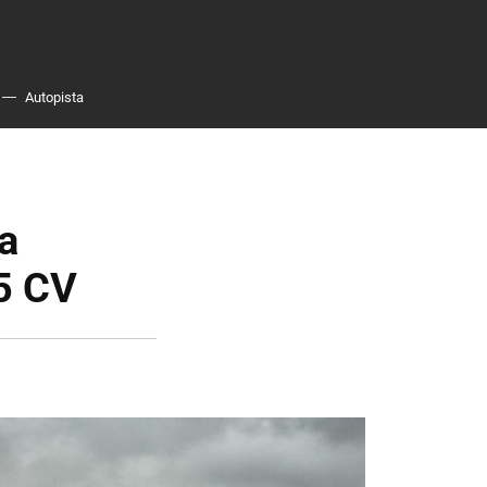
Autopista
a
5 CV