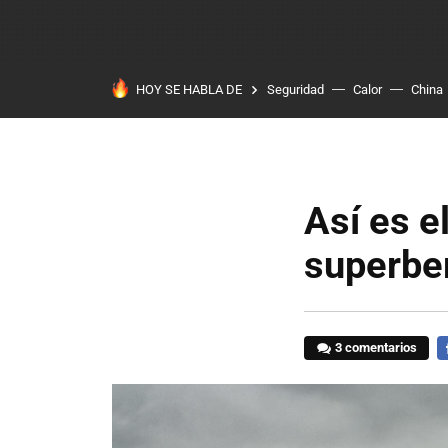
HOY SE HABLA DE
Seguridad
Calor
China
Así es e
superber
3 comentarios
F