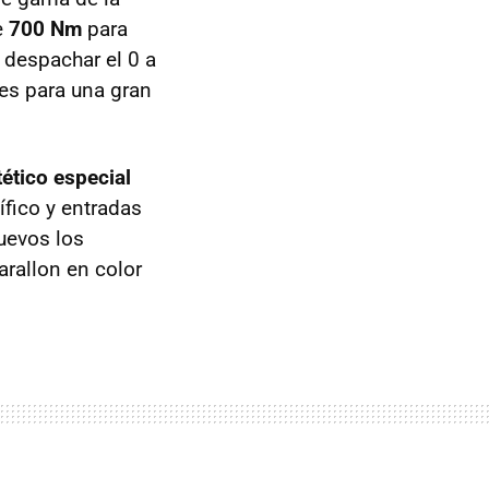
e
700 Nm
para
despachar el 0 a
les para una gran
tético especial
ífico y entradas
uevos los
rallon en color