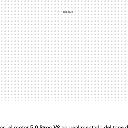
s, el motor
5.0 litros V8
sobrealimentado del tope 