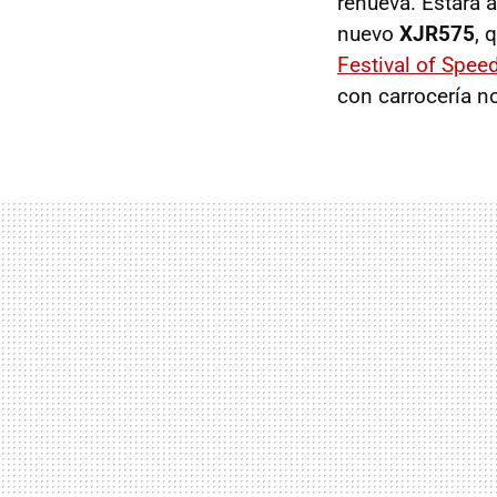
renueva. Estará 
nuevo
XJR575
, 
Festival of Spee
con carrocería no